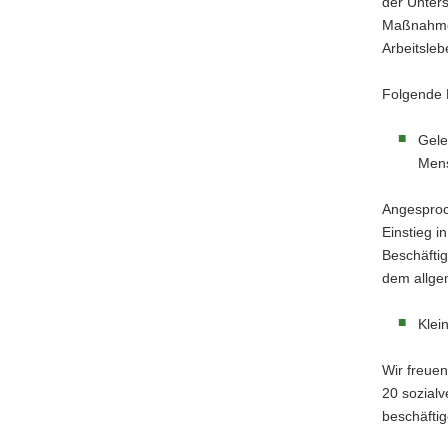
der Unter
Maßnahmen
Arbeitsleb
Folgende 
Gele
Mens
Angesproc
Einstieg i
Beschäftig
dem allge
Klei
Wir freue
20 sozial
beschäftig