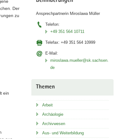
Behinderungen
ngene
chen. Der
Ansprechpartnerin Miroslawa Müller
erungen zu
Telefon:
+49 351 564 10711
Telefax:
+49 351 564 10999
E-Mail:
miroslawa.mueller@sk.sachsen.
de
Themen
t ein
Arbeit
Archäologie
Archivwesen
n
Aus- und Weiterbildung