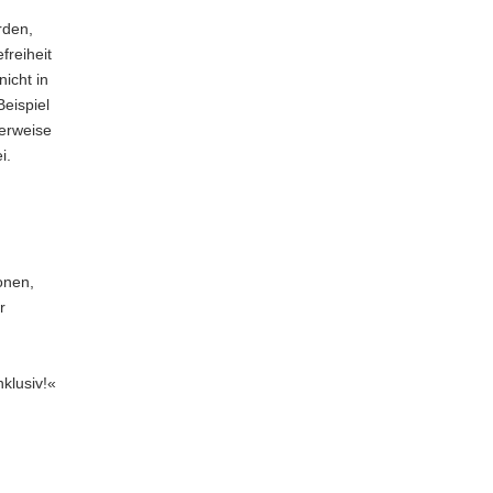
rden,
freiheit
nicht in
eispiel
lerweise
i.
onen,
r
klusiv!«