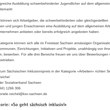
lgreiche Ausbildung schwerbehinderter Jugendlicher auf dem allgemei
itsmarkt
önnen sich Arbeitgeber, die schwerbehinderten oder gleichgestellten
hen und jungen Erwachsenen eine Ausbildung auf dem allgemeinen Arb
Unternehmen anbieten oder bereits erfolgreich angeboten haben.
Kategorie können sich alle im Freistaat Sachsen ansässigen Organisati
ommunen, Einrichtungen, Initiativen und Projekte, unabhängig von ihre
m, bewerben. Für alle drei Bereiche freuen wir uns über Bewerbungen 
betrieben.
um Sächsischen Inklusionspreis in der Kategorie »Arbeiten« richten Sie
eichel
r Sozialverband Sachsen
0341 1266 306
abriele.reichel@ksv-sachsen.de
orie: »So geht sächsisch inklusiv!«