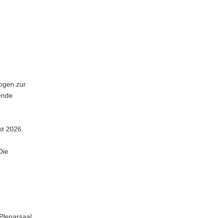
ogen zur
ende
st 2026.
Die
Plenarsaal