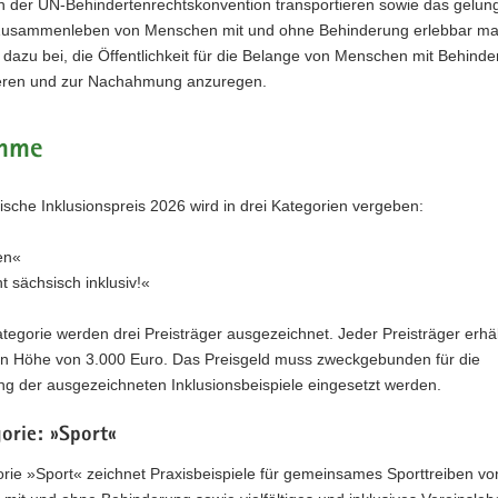
en der UN-Behindertenrechtskonvention transportieren sowie das gelu
 Zusammenleben von Menschen mit und ohne Behinderung erlebbar ma
t dazu bei, die Öffentlichkeit für die Belange von Menschen mit Behind
sieren und zur Nachahmung anzuregen.
ahme
sche Inklusionspreis 2026 wird in drei Kategorien vergeben:
en«
t sächsisch inklusiv!«
ategorie werden drei Preisträger ausgezeichnet. Jeder Preisträger erhäl
 in Höhe von 3.000 Euro. Das Preisgeld muss zweckgebunden für die
ng der ausgezeichneten Inklusionsbeispiele eingesetzt werden.
orie: »Sport«
rie »Sport« zeichnet Praxisbeispiele für gemeinsames Sporttreiben vo