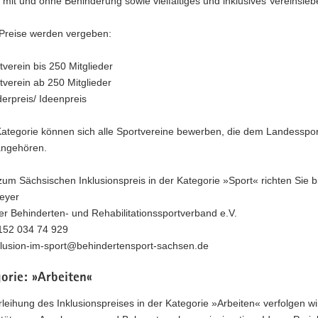
it und ohne Behinderung sowie vielfältiges und inklusives Vereinsleb
Preise werden vergeben:
tverein bis 250 Mitglieder
tverein ab 250 Mitglieder
erpreis/ Ideenpreis
 Kategorie können sich alle Sportvereine bewerben, die dem Landesspo
ngehören.
um Sächsischen Inklusionspreis in der Kategorie »Sport« richten Sie bi
eyer
r Behinderten- und Rehabilitationssportverband e.V.
0152 034 74 929
nklusion-im-sport@behindertensport-sachsen.de
orie: »Arbeiten«
rleihung des Inklusionspreises in der Kategorie »Arbeiten« verfolgen wi