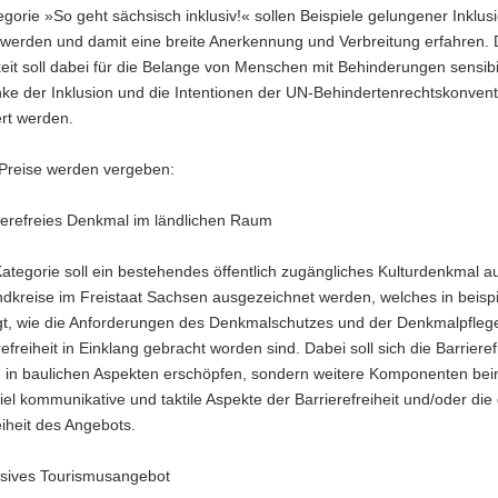
egorie »So geht sächsisch inklusiv!« sollen Beispiele gelungener Inklus
 werden und damit eine breite Anerkennung und Verbreitung erfahren. 
keit soll dabei für die Belange von Menschen mit Behinderungen sensibil
ke der Inklusion und die Intentionen der UN-Behindertenrechtskonvent
ert werden.
Preise werden vergeben:
ierefreies Denkmal im ländlichen Raum
Kategorie soll ein bestehendes öffentlich zugängliches Kulturdenkmal 
dkreise im Freistaat Sachsen ausgezeichnet werden, welches in beispi
gt, wie die Anforderungen des Denkmalschutzes und der Denkmalpflege
refreiheit in Einklang gebracht worden sind. Dabei soll sich die Barrieref
in in baulichen Aspekten erschöpfen, sondern weitere Komponenten bei
el kommunikative und taktile Aspekte der Barrierefreiheit und/oder die 
eiheit des Angebots.
usives Tourismusangebot