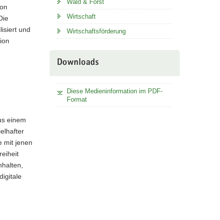
Wald & Forst
ion
Wirtschaft
Die
isiert und
Wirtschaftsförderung
ion
Downloads
Diese Medieninformation im PDF-
Format
aus einem
elhafter
 mit jenen
reiheit
nhalten,
digitale