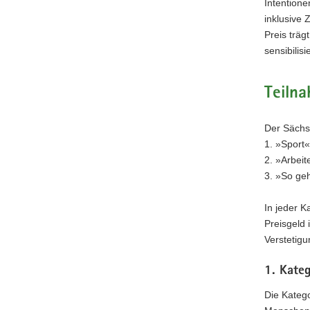
Intention
a
inklusive
v
Preis träg
i
sensibili
g
a
Teiln
t
i
o
Der Sächsi
n
1. »Sport«
2. »Arbeit
3. »So geh
In jeder K
Preisgeld
Verstetigu
1. Kateg
Die Katego