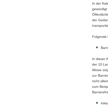
In der Kat
gewürdigt
Öffentlich
der Gedan
transporti
Folgende 
Barr
In dieser 
der 10 Lan
Weise zei
zur Barrie
nicht alle
zum Beispi
Barrierefr
Inkl