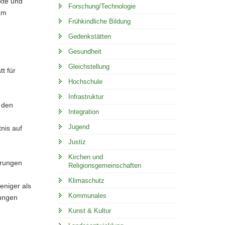
kte und
Forschung/Technologie
am
Frühkindliche Bildung
Gedenkstätten
Gesundheit
Gleichstellung
t für
Hochschule
Infrastruktur
 den
Integration
Jugend
nis auf
Justiz
Kirchen und
erungen
Religionsgemeinschaften
Klimaschutz
eniger als
Kommunales
rungen
Kunst & Kultur