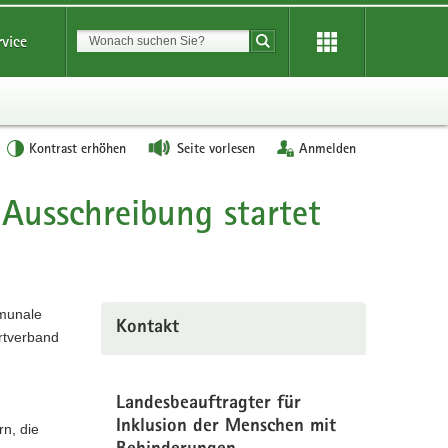
Suchbegriff
rvice
Suche starten
Kontrast erhöhen
Seite vorlesen
Anmelden
 Ausschreibung startet
mmunale
Kontakt
rtverband
Landesbeauftragter für
Inklusion der Menschen mit
rn, die