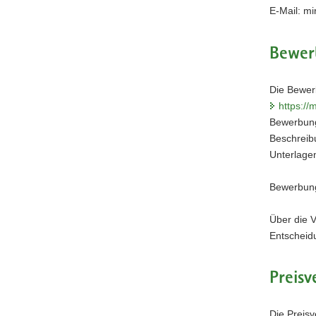
E-Mail: m
Bewer
Die Bewer
https://
Bewerbung
Beschreib
Unterlagen
Bewerbung
Über die V
Entscheidu
Preisv
Die Preis