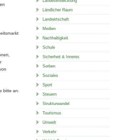
Landesentwicklung
nen
Ländlicher Raum
Landwirtschaft
Medien
eitsmarkt
Nachhaltigkeit
Schule
onen,
Sicherheit & Inneres
r
Sorben
von
Soziales
Sport
 bitte an:
Steuern
Strukturwandel
Tourismus
Umwelt
Verkehr