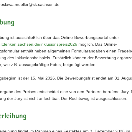
iroslawa.mueller@sk.sachsen.de
bung
bung ist ausschließlich über das Online-Bewerbungsportal unter
mitdenken.sachsen.de/inklusionspreis2026
möglich. Das Online-
sformular enthält neben allgemeinen Formularangaben einen Frageb
ung des Inklusionsbeispiels. Zusätzlich können der Bewerbung ergänz
, wie z.B. aussagekräftige Fotos, beigefügt werden.
sbeginn ist der 15. Mai 2026. Die Bewerbungsfrist endet am 31. Augu
ergabe des Preises entscheidet eine von den Partnern berufene Jury. 
ng der Jury ist nicht anfechtbar. Der Rechtsweg ist ausgeschlossen.
erleihung
verleihung findet im Rahmen eines Festaktes am 3. Dezember 2026 im 