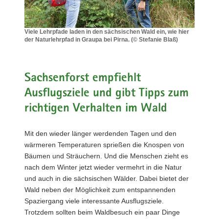
a
v
Viele Lehrpfade laden in den sächsischen Wald ein, wie hier
i
der Naturlehrpfad in Graupa bei Pirna. (© Stefanie Blaß)
g
Viele
a
Lehrpfade
laden
t
in
Sachsenforst empfiehlt
i
den
o
Ausflugsziele und gibt Tipps zum
sächsischen
n
Wald
richtigen Verhalten im Wald
ein,
wie
hier
Mit den wieder länger werdenden Tagen und den
der
wärmeren Temperaturen sprießen die Knospen von
Naturlehrpfad
Bäumen und Sträuchern. Und die Menschen zieht es
in
nach dem Winter jetzt wieder vermehrt in die Natur
Graupa
bei
und auch in die sächsischen Wälder. Dabei bietet der
Pirna.
Wald neben der Möglichkeit zum entspannenden
(©
Spaziergang viele interessante Ausflugsziele.
Stefanie
Trotzdem sollten beim Waldbesuch ein paar Dinge
Blaß)