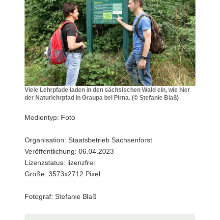
a
v
i
g
a
t
i
o
Viele Lehrpfade laden in den sächsischen Wald ein, wie hier
der Naturlehrpfad in Graupa bei Pirna. (© Stefanie Blaß)
n
Viele
Lehrpfade
Medientyp: Foto
laden
in
Organisation: Staatsbetrieb Sachsenforst
den
Veröffentlichung: 06.04.2023
sächsischen
Wald
Lizenzstatus: lizenzfrei
ein,
Größe: 3573x2712 Pixel
wie
hier
Fotograf: Stefanie Blaß
der
Naturlehrpfad
in