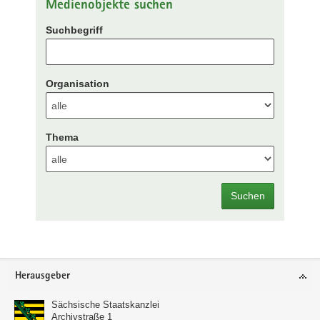
Medienobjekte suchen
Suchbegriff
Organisation
Thema
Suchen
Footer-
Herausgeber
Bereich
Sächsische Staatskanzlei
Archivstraße 1