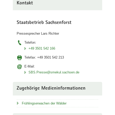
Kontakt
Graupa
bei
Pirna.
(©
Staatsbetrieb Sachsenforst
Stefanie
Blaß)
Pressesprecher Lars Richter
Telefon:
+49 3501 542 166
Telefax:
+49 3501 542 213
E-Mail:
SBS.Presse@smekul.sachsen.de
Zugehörige Medieninformationen
Frühlingserwachen der Wälder