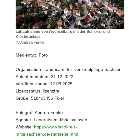
a
v
i
g
Luftaufnahme von Wechselburg mit der Schloss- und
a
Klosteranlage
t
(© Andrea Funke)
Luftaufnahme
i
von
Medientyp: Foto
o
Wechselburg
n
mit
Organisation: Landesamt für Denkmalpflege Sachsen
der
Aufnahmedatum: 31.12.2022
Schloss-
und
Veröffentlichung: 12.09.2025
Klosteranlage
Lizenzstatus: lizenzfrei
Größe: 5184x3456 Pixel
Fotograf: Andrea Funke
Agentur: Landratsamt Mittelsachsen
Website:
https://www.landkreis-
mittelsachsen.de/startseite.html