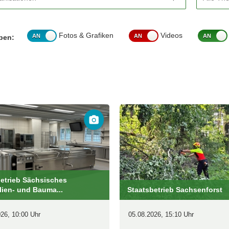
ervice
Fotos & Grafiken
Videos
pen:
en
glichkeiten
etrieb Sächsisches
ien- und Bauma...
Staatsbetrieb Sachsenforst
26, 10:00 Uhr
05.08.2026, 15:10 Uhr