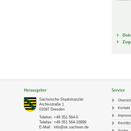
Dok
Zug
Footer-
Bereich
Herausgeber
Service
Sächsische Staatskanzlei
Übersic
Archivstraße 1
Kontakt
01097
Dresden
Impres
Telefon:
+49 351 564-0
Telefax:
+49 351 564-10999
Rechtli
E-Mail:
info@sk.sachsen.de
Suche