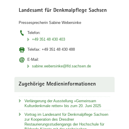
a
Landesamt für Denkmalpflege Sachsen
v
i
Pressesprecherin Sabine Webersinke
g
Telefon:
a
+49 351 48 430 403
t
i
Telefax:
+49 351 48 430 488
o
n
E-Mail:
sabine.webersinke@lfd.sachsen.de
Zugehörige Medieninformationen
Verlängerung der Ausstellung »Gemeinsam
Kulturdenkmale retten« bis zum 20. Juni 2025
Vortrag im Landesamt für Denkmalpflege Sachsen
zur Kooperation des Dresdner
Restaurierungsstudiengangs der Hochschule für