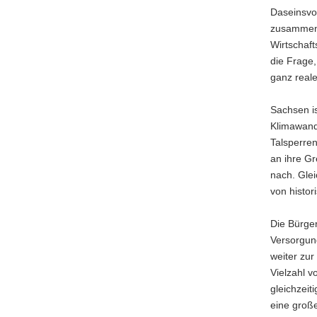
Daseinsvo
a
zusammenz
v
Wirtschaft
i
die Frage,
g
ganz reale
a
t
Sachsen i
i
Klimawand
o
Talsperre
n
an ihre G
nach. Gle
von histo
Die Bürger
Versorgun
weiter zu
Vielzahl 
gleichzeit
eine groß