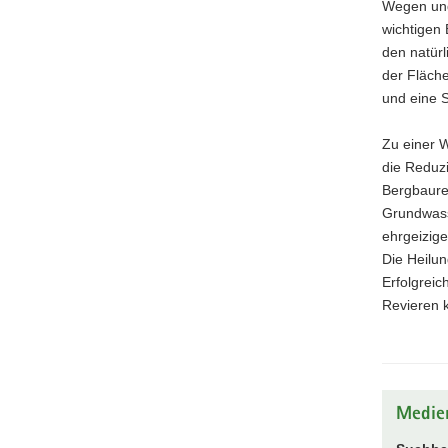
Wegen und
wichtigen 
den natürl
der Fläch
und eine S
Zu einer 
die Reduz
Bergbaureg
Grundwass
ehrgeizige
Die Heilun
Erfolgreic
Revieren 
Medie