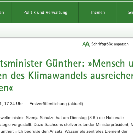
reifende
en
Politik und Verwaltung
Themen
Se
Schriftgröße anpassen
tsminister Günther: »Mensch 
en des Klimawandels ausreich
en«
, 17:34 Uhr — Erstveröffentlichung (aktuell)
eltministein Svenja Schulze hat am Dienstag (8.6.) die Nationale
tegie vorgestellt. Dazu Sachsens stellvertretender Ministerpräsident, M
ünther: »Ich begrüße den Ansatz, Wasser als zentrales Element der