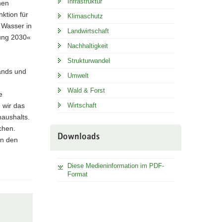
Infrastruktur
nen
ktion für
Klimaschutz
 Wasser in
Landwirtschaft
gung 2030«
Nachhaltigkeit
Strukturwandel
ands und
Umwelt
Wald & Forst
e
Wirtschaft
 wir das
haushalts.
chen.
Downloads
in den
Diese Medieninformation im PDF-
Format