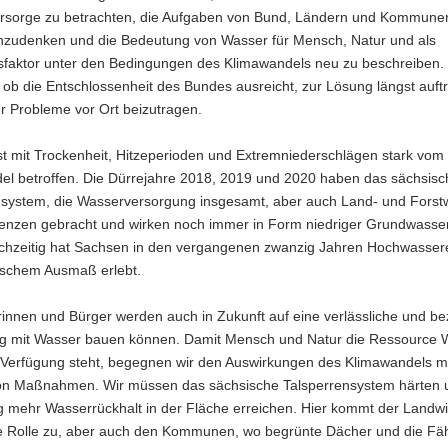
rsorge zu betrachten, die Aufgaben von Bund, Ländern und Kommune
udenken und die Bedeutung von Wasser für Mensch, Natur und als
sfaktor unter den Bedingungen des Klimawandels neu zu beschreiben. 
 ob die Entschlossenheit des Bundes ausreicht, zur Lösung längst auft
r Probleme vor Ort beizutragen.
st mit Trockenheit, Hitzeperioden und Extremniederschlägen stark vom
el betroffen. Die Dürrejahre 2018, 2019 und 2020 haben das sächsisc
nsystem, die Wasserversorgung insgesamt, aber auch Land- und Forstw
renzen gebracht und wirken noch immer in Form niedriger Grundwasse
ichzeitig hat Sachsen in den vergangenen zwanzig Jahren Hochwasser
rischem Ausmaß erlebt.
innen und Bürger werden auch in Zukunft auf eine verlässliche und b
g mit Wasser bauen können. Damit Mensch und Natur die Ressource 
r Verfügung steht, begegnen wir den Auswirkungen des Klimawandels mi
von Maßnahmen. Wir müssen das sächsische Talsperrensystem härten 
ig mehr Wasserrückhalt in der Fläche erreichen. Hier kommt der Landwi
e Rolle zu, aber auch den Kommunen, wo begrünte Dächer und die Fäh