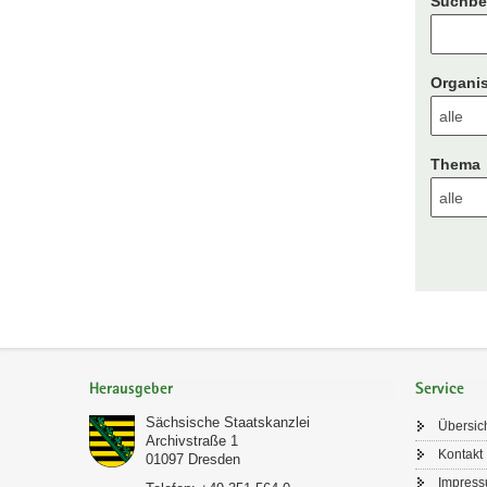
Suchbeg
Organis
Thema
Footer-
Bereich
Herausgeber
Service
Sächsische Staatskanzlei
Übersic
Archivstraße 1
Kontakt
01097
Dresden
Impres