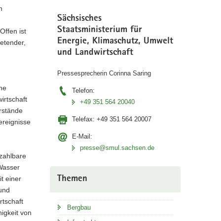
n
Sächsisches
Staatsministerium für
Offen ist
Energie, Klimaschutz, Umwelt
retender,
und Landwirtschaft
Pressesprecherin Corinna Saring
he
Telefon:
irtschaft
+49 351 564 20040
rstände
Telefax:
+49 351 564 20007
ereignisse
E-Mail:
presse@smul.sachsen.de
ezahlbare
Wasser
Themen
t einer
und
rtschaft
Bergbau
igkeit von