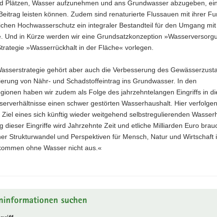
 Plätzen, Wasser aufzunehmen und ans Grundwasser abzugeben, ei
Beitrag leisten können. Zudem sind renaturierte Flussauen mit ihrer Fun
ichen Hochwasserschutz ein integraler Bestandteil für den Umgang mit
e. Und in Kürze werden wir eine Grundsatzkonzeption »Wasserversor
trategie »Wasserrückhalt in der Fläche« vorlegen.
Wasserstrategie gehört aber auch die Verbesserung des Gewässerzust
ierung von Nähr- und Schadstoffeintrag ins Grundwasser. In den
ionen haben wir zudem als Folge des jahrzehntelangen Eingriffs in di
erverhältnisse einen schwer gestörten Wasserhaushalt. Hier verfolgen
 Ziel eines sich künftig wieder weitgehend selbstregulierenden Wasser
g dieser Eingriffe wird Jahrzehnte Zeit und etliche Milliarden Euro brau
her Strukturwandel und Perspektiven für Mensch, Natur und Wirtschaft 
kommen ohne Wasser nicht aus.«
ninformationen suchen