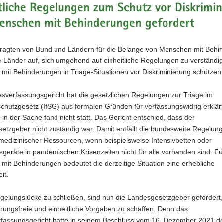
tliche Regelungen zum Schutz vor Diskrimi
enschen mit Behinderungen gefordert
tragten von Bund und Ländern für die Belange von Menschen mit Beh
e Länder auf, sich umgehend auf einheitliche Regelungen zu verständig
mit Behinderungen in Triage-Situationen vor Diskriminierung schützen
sverfassungsgericht hat die gesetzlichen Regelungen zur Triage im
schutzgesetz (IfSG) aus formalen Gründen für verfassungswidrig erklärt
in der Sache fand nicht statt. Das Gericht entschied, dass der
tzgeber nicht zuständig war. Damit entfällt die bundesweite Regelung
medizinischer Ressourcen, wenn beispielsweise Intensivbetten oder
eräte in pandemischen Krisenzeiten nicht für alle vorhanden sind. Fü
it Behinderungen bedeutet die derzeitige Situation eine erhebliche
it.
gelungslücke zu schließen, sind nun die Landesgesetzgeber gefordert,
erungsfreie und einheitliche Vorgaben zu schaffen. Denn das
fassungsgericht hatte in seinem Beschluss vom 16. Dezember 2021 de