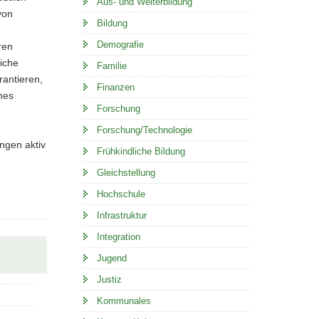
Aus- und Weiterbildung
von
Bildung
Demografie
ren
iche
Familie
antieren,
Finanzen
nes
Forschung
Forschung/Technologie
ngen aktiv
Frühkindliche Bildung
Gleichstellung
Hochschule
Infrastruktur
Integration
Jugend
Justiz
Kommunales