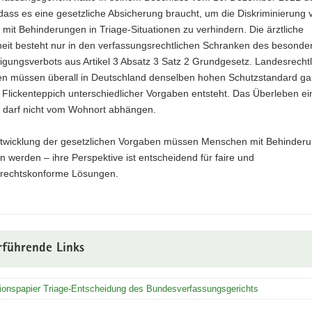
ass es eine gesetzliche Absicherung braucht, um die Diskriminierung 
it Behinderungen in Triage-Situationen zu verhindern. Die ärztliche
heit besteht nur in den verfassungsrechtlichen Schranken des besonde
igungsverbots aus Artikel 3 Absatz 3 Satz 2 Grundgesetz. Landesrechtl
n müssen überall in Deutschland denselben hohen Schutzstandard gar
 Flickenteppich unterschiedlicher Vorgaben entsteht. Das Überleben ei
darf nicht vom Wohnort abhängen.
ntwicklung der gesetzlichen Vorgaben müssen Menschen mit Behinderu
 werden – ihre Perspektive ist entscheidend für faire und
rechtskonforme Lösungen.
rführende Links
ionspapier Triage-Entscheidung des Bundesverfassungsgerichts