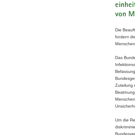
einhei
a
von M
v
i
g
Die Beauf
a
fordern di
t
Menschen 
i
o
Das Bunde
n
Infektions
Befassung 
Bundesgese
Zuteilung 
Beatmungsg
Menschen m
Unsicherhe
Um die Re
diskrimini
Bundesver