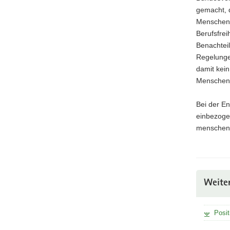
gemacht, d
Menschen m
Berufsfrei
Benachteil
Regelunge
damit kein
Menschen 
Bei der E
einbezogen
menschen
Weite
Posit