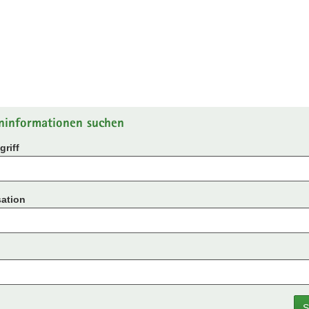
ninformationen suchen
riff
ation
S