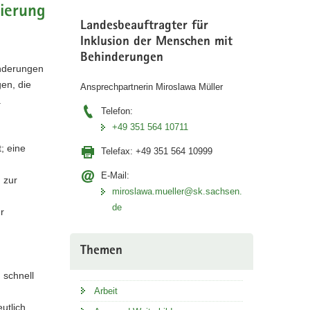
nierung
Landesbeauftragter für
Inklusion der Menschen mit
Behinderungen
inderungen
en, die
Ansprechpartnerin Miroslawa Müller
.
Telefon:
+49 351 564 10711
; eine
Telefax:
+49 351 564 10999
E-Mail:
 zur
miroslawa.mueller@sk.sachsen.
de
r
Themen
 schnell
Arbeit
utlich