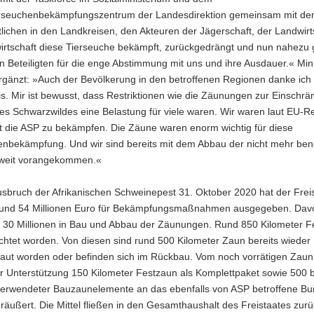
rseuchenbekämpfungszentrum der Landesdirektion gemeinsam mit de
lichen in den Landkreisen, den Akteuren der Jägerschaft, der Landwirt
irtschaft diese Tierseuche bekämpft, zurückgedrängt und nun nahezu ge
n Beteiligten für die enge Abstimmung mit uns und ihre Ausdauer.« Mini
rgänzt: »Auch der Bevölkerung in den betroffenen Regionen danke ich 
s. Mir ist bewusst, dass Restriktionen wie die Zäunungen zur Einschr
des Schwarzwildes eine Belastung für viele waren. Wir waren laut EU-R
et die ASP zu bekämpfen. Die Zäune waren enorm wichtig für diese
enbekämpfung. Und wir sind bereits mit dem Abbau der nicht mehr ben
 weit vorangekommen.«
usbruch der Afrikanischen Schweinepest 31. Oktober 2020 hat der Frei
und 54 Millionen Euro für Bekämpfungsmaßnahmen ausgegeben. Davo
nd 30 Millionen in Bau und Abbau der Zäunungen. Rund 850 Kilometer 
chtet worden. Von diesen sind rund 500 Kilometer Zaun bereits wieder
aut worden oder befinden sich im Rückbau. Vom noch vorrätigen Zaun
 Unterstützung 150 Kilometer Festzaun als Komplettpaket sowie 500 be
erwendeter Bauzaunelemente an das ebenfalls von ASP betroffene B
äußert. Die Mittel fließen in den Gesamthaushalt des Freistaates zurü