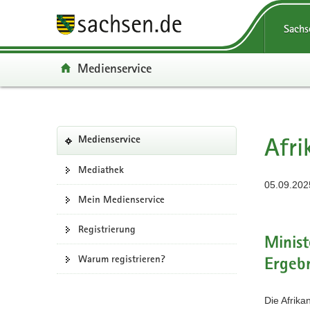
P
P
H
F
Portalüberg
o
o
a
o
Navigation
Sachs
r
r
u
o
t
t
p
t
Portal:
Medienservice
a
a
t
e
l
l
i
r
ü
n
n
-
b
a
h
B
Portalnavigation
e
v
a
e
Afri
(in
Medienservice
r
i
l
r
eigenes
g
g
t
e
Web-
Mediathek
Portal
r
a
i
05.09.2025
wechseln)
e
t
c
Mein Medienservice
i
i
h
Registrierung
f
o
Minist
e
n
Warum registrieren?
n
Ergebn
d
e
Die Afrika
N