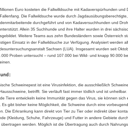
illionen Euro kosteten die Fallwilldsuche mit Kadaverspürhunden und
 Fallenfang. Die Fallwildsuche wurde durch Jagdausübungsberechtigte,
denmitarbeitende durchgeführt und von Kadaversuchhunden und Dro
terstützt. Allein 35 Suchhunde und ihre Halter wurden in drei sächsis
sgebildet. Weitere Teams aus zehn Bundesländern sowie Österreich st
istigen Einsatz in der Fallwildsuche zur Verfügung. Analysiert werden a
ndesuntersuchungsanstalt Sachsen (LUA). Insgesamt wurden seit Okto
.000 Proben untersucht – rund 107.000 bei Wild- und knapp 90.000 be
einen.
rund:
nische Schweinepest ist eine Virusinfektion, die ausschließlich Schweine
Hausschweine, betrifft. Sie verläuft fast immer tödlich und ist unheilbar.
e Tiere entwickeln keine Immunität gegen das Virus, sie können sich 
 Es gibt bisher keine Möglichkeit, die Schweine durch eine vorbeugen
n. Die Erkrankung kann direkt von Tier zu Tier oder indirekt über konta
de (Kleidung, Schuhe, Fahrzeuge) und Futter in andere Gebiete durc
übertragen werden. Möglich ist die Übertragung auch durch Nahrungsmi