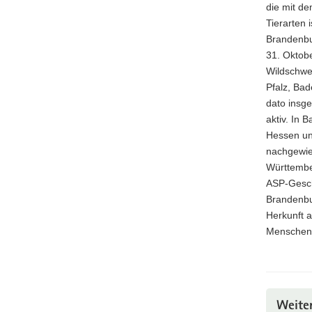
die mit de
Tierarten 
Brandenbur
31. Oktob
Wildschwe
Pfalz, Ba
dato insge
aktiv. In
Hessen un
nachgewie
Württembe
ASP-Gesc
Brandenbu
Herkunft a
Menschen
Weite