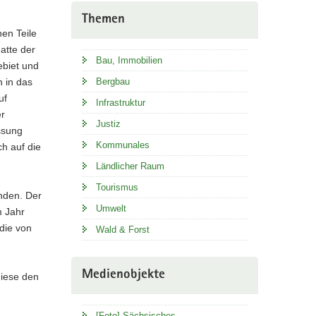
Themen
en Teile
atte der
Bau, Immobilien
ebiet und
 in das
Bergbau
uf
Infrastruktur
er
Justiz
assung
Kommunales
h auf die
Ländlicher Raum
Tourismus
anden. Der
Umwelt
m Jahr
 die von
Wald & Forst
Medienobjekte
diese den
[Foto] Sächsisches