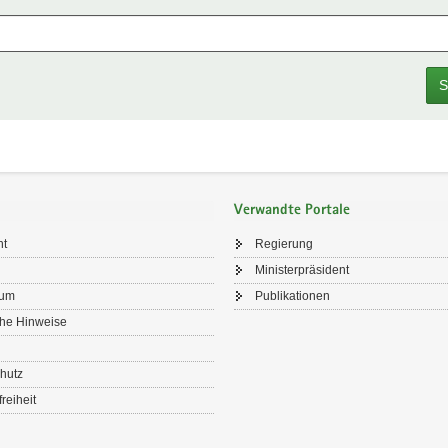
S
Verwandte Portale
ht
Regierung
Ministerpräsident
sum
Publikationen
che Hinweise
hutz
freiheit