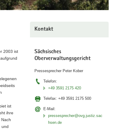
Kontakt
r 2003 ist
Sächsisches
 aufgrund
Oberverwaltungsgericht
Pressesprecher Peter Kober
gelegenen
Telefon:
eidseits
+49 3591 2175 420
n
Telefax:
+49 3591 2175 500
et ist
E-Mail:
ht ihre
pressesprecher@ovg.justiz.sac
. Nach
hsen.de
n und