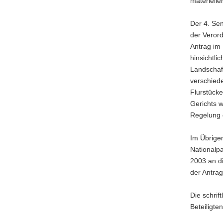
materielle
Der 4. Sen
der Verord
Antrag im 
hinsichtli
Landschaf
verschiede
Flurstücke
Gerichts 
Regelung 
Im Übrigen
Nationalpa
2003 an di
der Antrag
Die schrif
Beteiligte