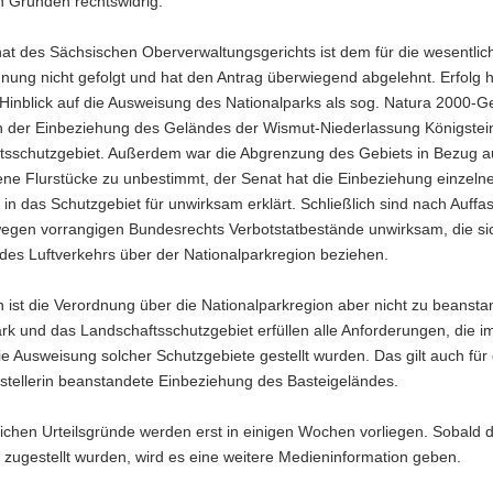
n Gründen rechtswidrig.
at des Sächsischen Oberverwaltungsgerichts ist dem für die wesentlich
nung nicht gefolgt und hat den Antrag überwiegend abgelehnt. Erfolg h
Hinblick auf die Ausweisung des Nationalparks als sog. Natura 2000-G
ch der Einbeziehung des Geländes der Wismut-Niederlassung Königstein
tsschutzgebiet. Außerdem war die Abgrenzung des Gebiets in Bezug a
ne Flurstücke zu unbestimmt, der Senat hat die Einbeziehung einzeln
 in das Schutzgebiet für unwirksam erklärt. Schließlich sind nach Auff
wegen vorrangigen Bundesrechts Verbotstatbestände unwirksam, die sic
des Luftverkehrs über der Nationalparkregion beziehen.
 ist die Verordnung über die Nationalparkregion aber nicht zu beanst
rk und das Landschaftsschutzgebiet erfüllen alle Anforderungen, die i
e Ausweisung solcher Schutzgebiete gestellt wurden. Das gilt auch für
stellerin beanstandete Einbeziehung des Basteigeländes.
tlichen Urteilsgründe werden erst in einigen Wochen vorliegen. Sobald 
n zugestellt wurden, wird es eine weitere Medieninformation geben.