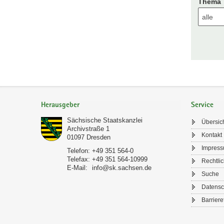
Thema
Footer-
Bereich
Herausgeber
Service
Sächsische Staatskanzlei
Übersic
Archivstraße 1
Kontakt
01097
Dresden
Impres
Telefon:
+49 351 564-0
Telefax:
+49 351 564-10999
Rechtli
E-Mail:
info@sk.sachsen.de
Suche
Datensc
Barriere