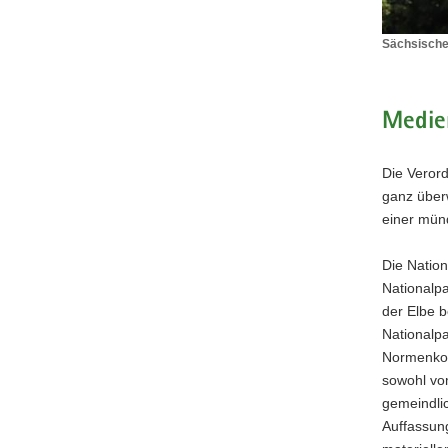
Sächsische
Sächsisch
Oberverwa
Medie
Die Veror
ganz über
einer mün
Die Natio
Nationalp
der Elbe 
Nationalpa
Normenkon
sowohl vom
gemeindlic
Auffassung