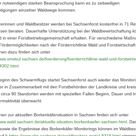
 notwendigen starken Beanspruchung kann es zu zeitweiligen
htigungen einzelner Waldwege kommen.
erinnen und Waldbesitzer werden bei Sachsenforst kostenfrei in 71 Re
sen beraten. Dauerhafte Unterstützung bei der Waldbewirtschaftung k
ied in einer Forstbetriebsgemeinschaft erhalten. Für verschiedene Ma
ördermöglichkeiten nach der Förderrichtlinie Wald und Forstwirtschaft
nen dazu finden sich unter
www.smekul.sachsen.de/foerderung/foerderrichtlinie-wald-und-forstwirtsc
4302.html
.
eginn des Schwarmflugs startet Sachsenforst auch wieder das Monitori
er in Zusammenarbeit mit den Forstbehörden der Landkreise und kreis
 circa 90 Standorten werden mit speziellen Fallen Beginn, Dauer und In
rmaktivität überwacht.
nen zur aktuellen Borkenkäfersituation in Sachsen finden sich unter
www.wald.sachsen.de/aktuelle-situation-borkenkaefer-sachsen.html
. Da
owie die Ergebnisse des Borkenkäfer-Monitorings können im Waldbesi
auf
https://www.sbs.sachsen.de/waldbesitzer-portal-8319.html
einges