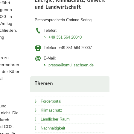
Energie, Klimaschutz, Umwelt
führt.
und Landwirtschaft
angenen
020. In
Pressesprecherin Corinna Saring
 Anflug
chließen,
Telefon:
ung
+49 351 564 20040
Telefax:
+49 351 564 20007
an zu
E-Mail:
 vermehren
presse@smul.sachsen.de
 der Käfer
ll
Themen
Förderportal
 und
Klimaschutz
nicht. Die
Ländlicher Raum
durch
und CO2-
Nachhaltigkeit
ösung für