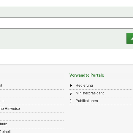
S
Verwandte Portale
ht
Regierung
Ministerpräsident
sum
Publikationen
che Hinweise
hutz
freiheit