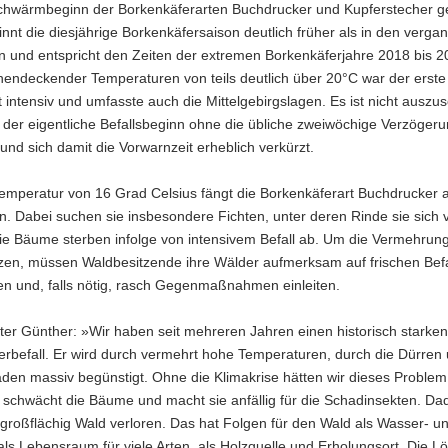
Schwärmbeginn der Borkenkäferarten Buchdrucker und Kupferstecher ge
nnt die diesjährige Borkenkäfersaison deutlich früher als in den verg
n und entspricht den Zeiten der extremen Borkenkäferjahre 2018 bis 2
hendeckender Temperaturen von teils deutlich über 20°C war der erste
 intensiv und umfasste auch die Mittelgebirgslagen. Es ist nicht auszus
der eigentliche Befallsbeginn ohne die übliche zweiwöchige Verzöger
t und sich damit die Vorwarnzeit erheblich verkürzt.
Temperatur von 16 Grad Celsius fängt die Borkenkäferart Buchdrucker 
. Dabei suchen sie insbesondere Fichten, unter deren Rinde sie sich
ie Bäume sterben infolge von intensivem Befall ab. Um die Vermehrung
zen, müssen Waldbesitzende ihre Wälder aufmerksam auf frischen Befa
ren und, falls nötig, rasch Gegenmaßnahmen einleiten.
ter Günther: »Wir haben seit mehreren Jahren einen historisch starken
erbefall. Er wird durch vermehrt hohe Temperaturen, durch die Dürren
en massiv begünstigt. Ohne die Klimakrise hätten wir dieses Problem 
 schwächt die Bäume und macht sie anfällig für die Schadinsekten. Da
großflächig Wald verloren. Das hat Folgen für den Wald als Wasser- 
als Lebensraum für viele Arten, als Holzquelle und Erholungsort. Die L