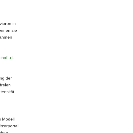
vieren in
önnen sie
ßnahmen
.
haft-rl-
ng der
freien
tensität
s Modell
tzerportal
ehen