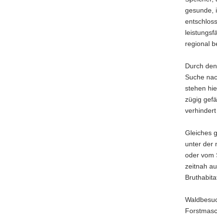
gesunde, 
entschloss
leistungs
regional b
Durch den
Suche nac
stehen hie
zügig gef
verhinder
Gleiches g
unter der
oder vom 
zeitnah au
Bruthabita
Waldbesuc
Forstmasc