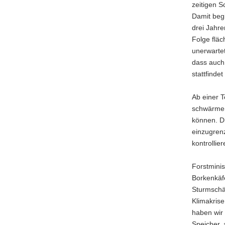
zeitigen 
a
Damit begi
v
drei Jahre
i
Folge fläc
g
unerwartet
a
dass auch 
t
stattfinde
i
o
Ab einer 
n
schwärmen
können. D
einzugren
kontrollie
Forstminis
Borkenkäf
Sturmschäd
Klimakrise
haben wir 
Speicher, 