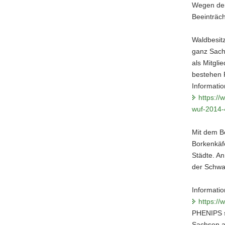
Wegen der
Beeinträc
Waldbesitz
ganz Sach
als Mitgl
bestehen F
Informatio
https://
wuf-2014-
Mit dem B
Borkenkäf
Städte. An
der Schwa
Informatio
https://
PHENIPS s
Sachsen 