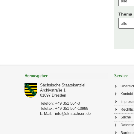
Thema
Footer-
Bereich
Herausgeber
Service
Sächsische Staatskanzlei
Übersic
Archivstraße 1
Kontakt
01097
Dresden
Impres
Telefon:
+49 351 564-0
Telefax:
+49 351 564-10999
Rechtli
E-Mail:
info@sk.sachsen.de
Suche
Datensc
Barriere