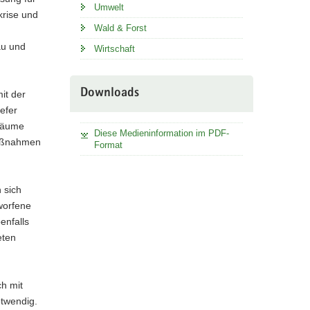
Umwelt
krise und
Wald & Forst
au und
Wirtschaft
Downloads
it der
efer
 Bäume
Diese Medieninformation im PDF-
Maßnahmen
Format
 sich
worfene
enfalls
eten
h mit
otwendig.