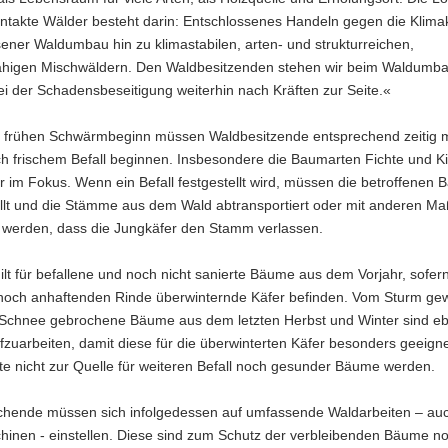
intakte Wälder besteht darin: Entschlossenes Handeln gegen die Klima
ener Waldumbau hin zu klimastabilen, arten- und strukturreichen,
fähigen Mischwäldern. Den Waldbesitzenden stehen wir beim Waldumb
ei der Schadensbeseitigung weiterhin nach Kräften zur Seite.«
 frühen Schwärmbeginn müssen Waldbesitzende entsprechend zeitig m
h frischem Befall beginnen. Insbesondere die Baumarten Fichte und Ki
r im Fokus. Wenn ein Befall festgestellt wird, müssen die betroffenen
ällt und die Stämme aus dem Wald abtransportiert oder mit anderen 
t werden, dass die Jungkäfer den Stamm verlassen.
ilt für befallene und noch nicht sanierte Bäume aus dem Vorjahr, sofern
 noch anhaftenden Rinde überwinternde Käfer befinden. Vom Sturm ge
Schnee gebrochene Bäume aus dem letzten Herbst und Winter sind eb
fzuarbeiten, damit diese für die überwinterten Käfer besonders geeign
te nicht zur Quelle für weiteren Befall noch gesunder Bäume werden.
hende müssen sich infolgedessen auf umfassende Waldarbeiten – auc
hinen - einstellen. Diese sind zum Schutz der verbleibenden Bäume n