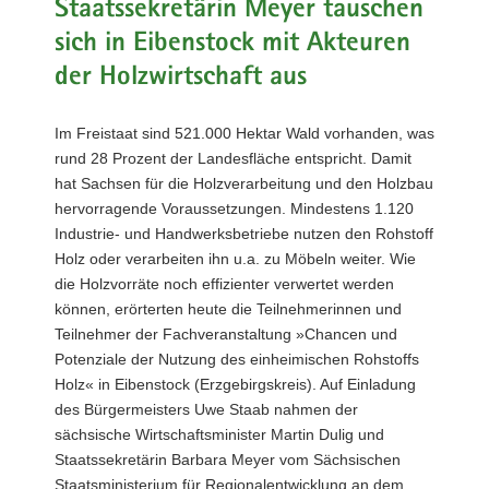
Staatssekretärin Meyer tauschen
a
sich in Eibenstock mit Akteuren
v
der Holzwirtschaft aus
i
g
a
Im Freistaat sind 521.000 Hektar Wald vorhanden, was
t
rund 28 Prozent der Landesfläche entspricht. Damit
i
hat Sachsen für die Holzverarbeitung und den Holzbau
o
hervorragende Voraussetzungen. Mindestens 1.120
n
Industrie- und Handwerksbetriebe nutzen den Rohstoff
Holz oder verarbeiten ihn u.a. zu Möbeln weiter. Wie
die Holzvorräte noch effizienter verwertet werden
können, erörterten heute die Teilnehmerinnen und
Teilnehmer der Fachveranstaltung »Chancen und
Potenziale der Nutzung des einheimischen Rohstoffs
Holz« in Eibenstock (Erzgebirgskreis). Auf Einladung
des Bürgermeisters Uwe Staab nahmen der
sächsische Wirtschaftsminister Martin Dulig und
Staatssekretärin Barbara Meyer vom Sächsischen
Staatsministerium für Regionalentwicklung an dem