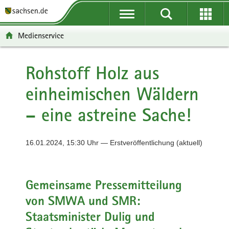
P
P
H
F
o
o
a
o
r
r
u
o
Medienservice
t
t
p
t
a
a
t
e
l
l
i
r
Rohstoff Holz aus
ü
n
n
-
einheimischen Wäldern
b
a
h
B
e
v
a
e
– eine astreine Sache!
r
i
l
r
g
g
t
e
r
a
i
16.01.2024, 15:30 Uhr — Erstveröffentlichung (aktuell)
e
t
c
i
i
h
f
o
e
n
Gemeinsame Pressemitteilung
n
von SMWA und SMR:
d
Staatsminister Dulig und
e
N