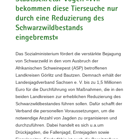
a
bekommen diese Tierseuche nur
v
durch eine Reduzierung des
i
Schwarzwildbestands
g
a
eingebremst«
t
i
Das Sozialministerium fördert die verstärkte Bejagung
o
von Schwarzwild in den vom Ausbruch der
n
Afrikanischen Schweinepest (ASP) betroffenen
Landkreisen Görlitz und Bautzen. Demnach erhält der
Landesjagdverband Sachsen e. V. bis zu 1,5 Millionen
Euro für die Durchführung von Maßnahmen, die in den
beiden Landkreisen zur erheblichen Reduzierung des
Schwarzwildbestandes führen sollen. Dafür schafft der
Verband die personellen Voraussetzungen, um die
notwendige Anzahl von Jagden zu organisieren und
durchzuführen. Dabei handelt es sich u.a.um
Drückjagden, die Fallenjagd, Erntejagden sowie