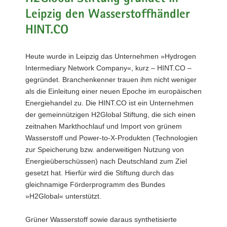
a
Leipzig den Wasserstoffhändler
v
HINT.CO
i
g
Heute wurde in Leipzig das Unternehmen »Hydrogen
a
Intermediary Network Company«, kurz – HINT.CO –
t
gegründet. Branchenkenner trauen ihm nicht weniger
i
als die Einleitung einer neuen Epoche im europäischen
o
Energiehandel zu. Die HINT.CO ist ein Unternehmen
n
der gemeinnützigen H2Global Stiftung, die sich einen
zeitnahen Markthochlauf und Import von grünem
Wasserstoff und Power-to-X-Produkten (Technologien
zur Speicherung bzw. anderweitigen Nutzung von
Energieüberschüssen) nach Deutschland zum Ziel
gesetzt hat. Hierfür wird die Stiftung durch das
gleichnamige Förderprogramm des Bundes
»H2Global« unterstützt.
Grüner Wasserstoff sowie daraus synthetisierte