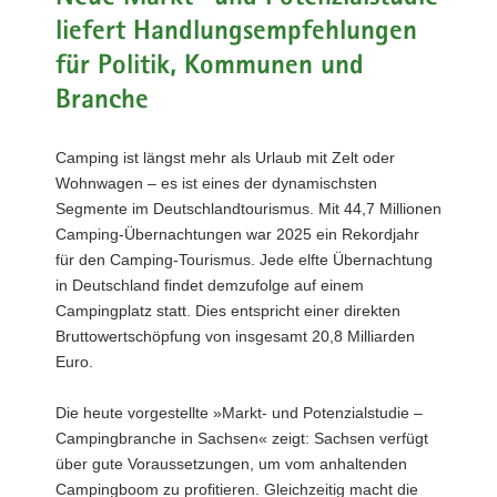
a
liefert Handlungsempfehlungen
v
für Politik, Kommunen und
i
Branche
g
a
t
Camping ist längst mehr als Urlaub mit Zelt oder
i
Wohnwagen – es ist eines der dynamischsten
o
Segmente im Deutschlandtourismus. Mit 44,7 Millionen
n
Camping-Übernachtungen war 2025 ein Rekordjahr
für den Camping-Tourismus. Jede elfte Übernachtung
in Deutschland findet demzufolge auf einem
Campingplatz statt. Dies entspricht einer direkten
Bruttowertschöpfung von insgesamt 20,8 Milliarden
Euro.
Die heute vorgestellte »Markt- und Potenzialstudie –
Campingbranche in Sachsen« zeigt: Sachsen verfügt
über gute Voraussetzungen, um vom anhaltenden
Campingboom zu profitieren. Gleichzeitig macht die