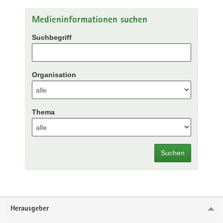
Medieninformationen suchen
Suchbegriff
Organisation
Thema
Suchen
Footer-
Herausgeber
Bereich