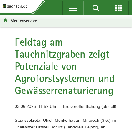
P
P
H
F
o
o
a
o
r
r
u
o
Medienservice
t
t
p
t
a
a
t
e
l
l
i
r
Feldtag am
ü
n
n
-
Tauchnitzgraben zeigt
b
a
h
B
e
v
a
e
Potenziale von
r
i
l
r
g
g
t
e
Agroforstsystemen und
r
a
i
e
t
c
Gewässerrenaturierung
i
i
h
f
o
e
n
03.06.2026, 11:52 Uhr — Erstveröffentlichung (aktuell)
n
d
Staatssekretär Ulrich Menke hat am Mittwoch (3.6.) im
e
Thallwitzer Ortsteil Böhlitz (Landkreis Leipzig) an
N