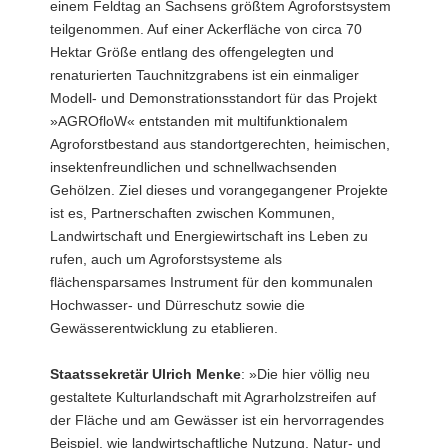
einem Feldtag an Sachsens größtem Agroforstsystem
a
teilgenommen. Auf einer Ackerfläche von circa 70
v
Hektar Größe entlang des offengelegten und
i
renaturierten Tauchnitzgrabens ist ein einmaliger
g
Modell- und Demonstrationsstandort für das Projekt
a
»AGROfloW« entstanden mit multifunktionalem
t
Agroforstbestand aus standortgerechten, heimischen,
i
insektenfreundlichen und schnellwachsenden
o
Gehölzen. Ziel dieses und vorangegangener Projekte
n
ist es, Partnerschaften zwischen Kommunen,
Landwirtschaft und Energiewirtschaft ins Leben zu
rufen, auch um Agroforstsysteme als
flächensparsames Instrument für den kommunalen
Hochwasser- und Dürreschutz sowie die
Gewässerentwicklung zu etablieren.
Staatssekretär Ulrich Menke
: »Die hier völlig neu
gestaltete Kulturlandschaft mit Agrarholzstreifen auf
der Fläche und am Gewässer ist ein hervorragendes
Beispiel, wie landwirtschaftliche Nutzung, Natur- und