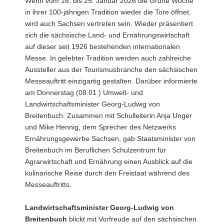
Wenn vom 16. bis 25. Januar 2026 die Grüne Woche
a
in ihrer 100-jährigen Tradition wieder die Tore öffnet,
v
wird auch Sachsen vertreten sein. Wieder präsentiert
i
sich die sächsische Land- und Ernährungswirtschaft
g
auf dieser seit 1926 bestehenden internationalen
a
Messe. In gelebter Tradition werden auch zahlreiche
t
Aussteller aus der Tourismusbranche den sächsischen
i
Messeauftritt einzigartig gestalten. Darüber informierte
o
am Donnerstag (08.01.) Umwelt- und
n
Landwirtschaftsminister Georg-Ludwig von
Breitenbuch. Zusammen mit Schulleiterin Anja Unger
und Mike Hennig, dem Sprecher des Netzwerks
Ernährungsgewerbe Sachsen, gab Staatsminister von
Breitenbuch im Beruflichen Schulzentrum für
Agrarwirtschaft und Ernährung einen Ausblick auf die
kulinarische Reise durch den Freistaat während des
Messeauftritts.
Landwirtschaftsminister Georg-Ludwig von
Breitenbuch
blickt mit Vorfreude auf den sächsischen