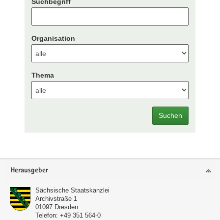
Suchbegriff
Organisation
Thema
Suchen
Footer-
Herausgeber
Bereich
Sächsische Staatskanzlei
Archivstraße 1
01097
Dresden
Telefon:
+49 351 564-0