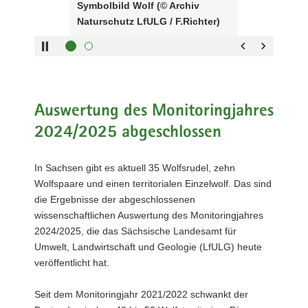
Symbolbild Wolf (© Archiv
Sliders:
a
Naturschutz LfULG / F.Richter)
Pfeiltaste
Vorwärts
v
rechts :
blättern
i
Pfeiltaste
Zurück
g
links :
blättern
a
Pfeiltaste
Bildunterschrift
t
oben :
anzeigen
Auswertung des Monitoringjahres
i
Pfeiltaste
Bildunterschrift
o
2024/2025 abgeschlossen
unten :
verbergen
n
Eingabetaste
Vollbildmodus
In Sachsen gibt es aktuell 35 Wolfsrudel, zehn
:
öffnen
Wolfspaare und einen territorialen Einzelwolf. Das sind
Leertaste :
Bilderschau
die Ergebnisse der abgeschlossenen
abspielen
wissenschaftlichen Auswertung des Monitoringjahres
2024/2025, die das Sächsische Landesamt für
Umwelt, Landwirtschaft und Geologie (LfULG) heute
veröffentlicht hat.
Seit dem Monitoringjahr 2021/2022 schwankt der