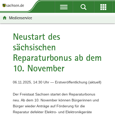
P
P
H
F
o
o
a
o
r
r
u
o
Medienservice
t
t
p
t
a
a
t
e
l
l
i
r
Neustart des
ü
n
n
-
sächsischen
b
a
h
B
e
v
a
e
Reparaturbonus ab dem
r
i
l
r
g
g
t
e
10. November
r
a
i
e
t
c
i
i
h
06.11.2025, 14:30 Uhr — Erstveröffentlichung (aktuell)
f
o
e
n
Der Freistaat Sachsen startet den Reparaturbonus
n
neu. Ab dem 10. November können Bürgerinnen und
d
Bürger wieder Anträge auf Förderung für die
e
Reparatur defekter Elektro- und Elektronikgeräte
N