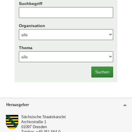
Suchbegriff
Organisation
Thema
Suchen
Footer-
Herausgeber
Bereich
Sächsische Staatskanzlei
Archivstraße 1
01097
Dresden
Telefon:
+49 351 564-0