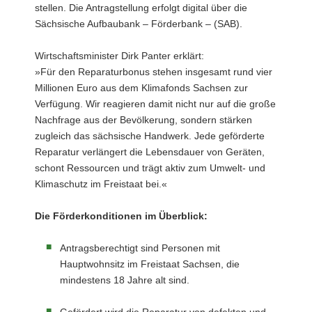
stellen. Die Antragstellung erfolgt digital über die
a
Sächsische Aufbaubank – Förderbank – (SAB).
v
i
Wirtschaftsminister Dirk Panter erklärt:
g
»Für den Reparaturbonus stehen insgesamt rund vier
a
Millionen Euro aus dem Klimafonds Sachsen zur
t
Verfügung. Wir reagieren damit nicht nur auf die große
i
Nachfrage aus der Bevölkerung, sondern stärken
o
zugleich das sächsische Handwerk. Jede geförderte
n
Reparatur verlängert die Lebensdauer von Geräten,
schont Ressourcen und trägt aktiv zum Umwelt- und
Klimaschutz im Freistaat bei.«
Die Förderkonditionen im Überblick:
Antragsberechtigt sind Personen mit
Hauptwohnsitz im Freistaat Sachsen, die
mindestens 18 Jahre alt sind.