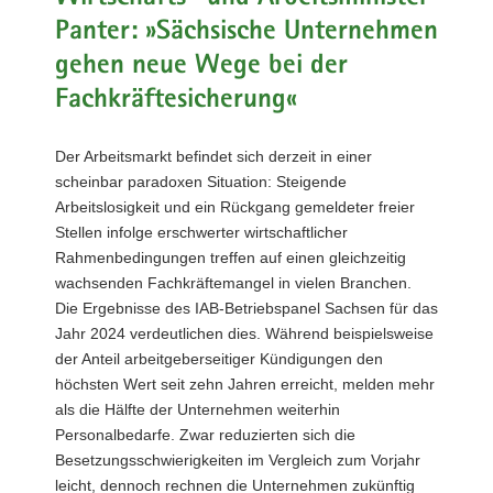
a
Panter: »Sächsische Unternehmen
v
gehen neue Wege bei der
i
Fachkräftesicherung«
g
a
t
Der Arbeitsmarkt befindet sich derzeit in einer
i
scheinbar paradoxen Situation: Steigende
o
Arbeitslosigkeit und ein Rückgang gemeldeter freier
n
Stellen infolge erschwerter wirtschaftlicher
Rahmenbedingungen treffen auf einen gleichzeitig
wachsenden Fachkräftemangel in vielen Branchen.
Die Ergebnisse des IAB-Betriebspanel Sachsen für das
Jahr 2024 verdeutlichen dies. Während beispielsweise
der Anteil arbeitgeberseitiger Kündigungen den
höchsten Wert seit zehn Jahren erreicht, melden mehr
als die Hälfte der Unternehmen weiterhin
Personalbedarfe. Zwar reduzierten sich die
Besetzungsschwierigkeiten im Vergleich zum Vorjahr
leicht, dennoch rechnen die Unternehmen zukünftig