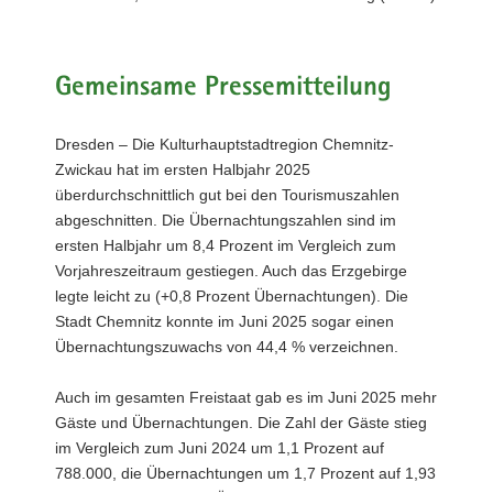
a
v
i
Gemeinsame Pressemitteilung
g
a
Dresden – Die Kulturhauptstadtregion Chemnitz-
t
Zwickau hat im ersten Halbjahr 2025
i
überdurchschnittlich gut bei den Tourismuszahlen
o
abgeschnitten. Die Übernachtungszahlen sind im
n
ersten Halbjahr um 8,4 Prozent im Vergleich zum
Vorjahreszeitraum gestiegen. Auch das Erzgebirge
legte leicht zu (+0,8 Prozent Übernachtungen). Die
Stadt Chemnitz konnte im Juni 2025 sogar einen
Übernachtungszuwachs von 44,4 % verzeichnen.
Auch im gesamten Freistaat gab es im Juni 2025 mehr
Gäste und Übernachtungen. Die Zahl der Gäste stieg
im Vergleich zum Juni 2024 um 1,1 Prozent auf
788.000, die Übernachtungen um 1,7 Prozent auf 1,93