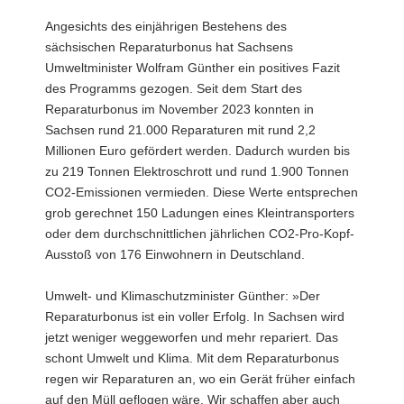
a
Angesichts des einjährigen Bestehens des
v
sächsischen Reparaturbonus hat Sachsens
i
Umweltminister Wolfram Günther ein positives Fazit
g
des Programms gezogen. Seit dem Start des
a
Reparaturbonus im November 2023 konnten in
t
Sachsen rund 21.000 Reparaturen mit rund 2,2
i
Millionen Euro gefördert werden. Dadurch wurden bis
o
zu 219 Tonnen Elektroschrott und rund 1.900 Tonnen
n
CO2-Emissionen vermieden. Diese Werte entsprechen
grob gerechnet 150 Ladungen eines Kleintransporters
oder dem durchschnittlichen jährlichen CO2-Pro-Kopf-
Ausstoß von 176 Einwohnern in Deutschland.
Umwelt- und Klimaschutzminister Günther: »Der
Reparaturbonus ist ein voller Erfolg. In Sachsen wird
jetzt weniger weggeworfen und mehr repariert. Das
schont Umwelt und Klima. Mit dem Reparaturbonus
regen wir Reparaturen an, wo ein Gerät früher einfach
auf den Müll geflogen wäre. Wir schaffen aber auch