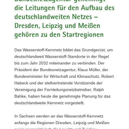
a
die Leitungen für den Aufbau des
v
deutschlandweiten Netzes –
i
Dresden, Leipzig und Meißen
g
a
gehören zu den Startregionen
t
i
Das Wasserstoff-Kernnetz bildet das Grundgerüst, um
o
deutschlandweit Wasserstoff-Standorte in der Regel
n
bis zum Jahr 2032 miteinander zu verbinden. Der
Präsident der Bundesnetzagentur, Klaus Müller, der
Bundesminister für Wirtschaft und Klimaschutz, Robert
Habeck und der stellvertretende Vorsitzende der
Vereinigung der Fernleitungsnetzbetreiber, Ralph
Bahke, haben heute die genehmigte Planung für das
deutschlandweite Kernnetz vorgestellt.
In Sachsen werden an das Wasserstoff-Kernnetz
anfangs die Regionen Dresden, Leipzig und Meißen