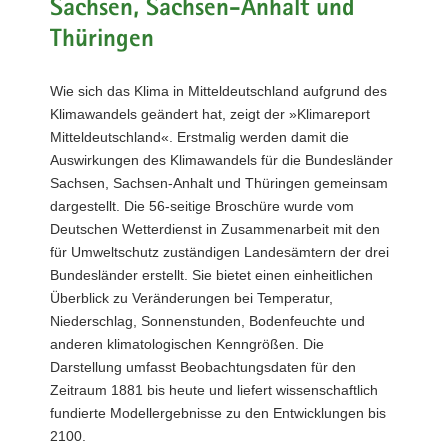
Sachsen, Sachsen-Anhalt und
a
Thüringen
v
i
Wie sich das Klima in Mitteldeutschland aufgrund des
g
Klimawandels geändert hat, zeigt der »Klimareport
a
Mitteldeutschland«. Erstmalig werden damit die
t
Auswirkungen des Klimawandels für die Bundesländer
i
Sachsen, Sachsen-Anhalt und Thüringen gemeinsam
o
dargestellt. Die 56-seitige Broschüre wurde vom
n
Deutschen Wetterdienst in Zusammenarbeit mit den
für Umweltschutz zuständigen Landesämtern der drei
Bundesländer erstellt. Sie bietet einen einheitlichen
Überblick zu Veränderungen bei Temperatur,
Niederschlag, Sonnenstunden, Bodenfeuchte und
anderen klimatologischen Kenngrößen. Die
Darstellung umfasst Beobachtungsdaten für den
Zeitraum 1881 bis heute und liefert wissenschaftlich
fundierte Modellergebnisse zu den Entwicklungen bis
2100.