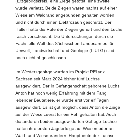
(Erzgebirgskreis) eine Ziege getötet, eine zweite
a
wurde verletzt. Beide Ziegen waren nachts auf einer
v
Wiese am Waldrand angebunden gehalten worden
i
und nicht durch einen Elektrozaun geschützt. Der
g
Halter hatte die Rufe der Ziegen gehört und den Luchs
a
rasch verscheucht. Die Untersuchungen durch die
t
Fachstelle Wolf des Sächsischen Landesamtes für
i
Umwelt, Landwirtschaft und Geologie (LfULG) sind
o
noch nicht abgeschlossen.
n
Im Westerzgebirge wurden im Projekt RELynx
Sachsen seit März 2024 bisher fünf Luchse
ausgewildert. Der in Gefangenschaft geborene Luchs
Anton hat noch wenig Erfahrung mit dem Fang
lebender Beutetiere, er wurde erst vor elf Tagen
ausgewildert. Es ist gut möglich, dass Anton die Ziege
auf der Wiese zuerst für ein Reh gehalten hat. Auch
die anderen beiden ausgewilderten Gehege-Luchse
hatten ihre ersten Jagderfolge auf Wiesen oder an
Wald- und Wiesenrändern. Hauptbeute der Luchse