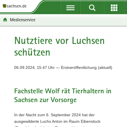
P
P
H
F
o
o
a
o
r
r
u
o
Medienservice
t
t
p
t
a
a
t
e
l
l
i
r
Nutztiere vor Luchsen
ü
n
n
-
schützen
b
a
h
B
e
v
a
e
r
i
l
r
06.09.2024, 15:47 Uhr — Erstveröffentlichung (aktuell)
g
g
t
e
r
a
i
e
t
c
i
i
h
Fachstelle Wolf rät Tierhaltern in
f
o
Sachsen zur Vorsorge
e
n
n
d
In der Nacht zum 6. September 2024 hat der
e
ausgewilderte Luchs Anton im Raum Eibenstock
N