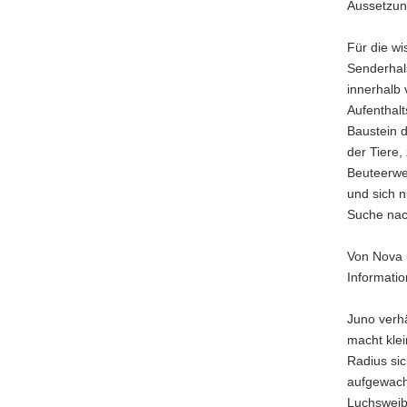
Aussetzun
Für die wi
Senderhal
innerhalb
Aufenthalt
Baustein d
der Tiere
Beuteerwer
und sich n
Suche nac
Von Nova 
Informati
Juno verhä
macht klei
Radius sic
aufgewachs
Luchsweib