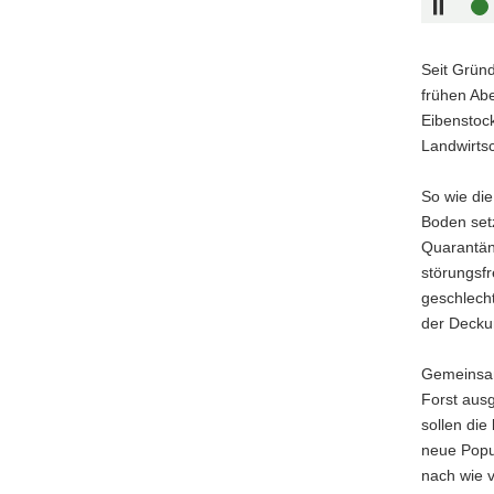
Seit Grün
frühen Abe
Eibenstoc
Landwirtsc
So wie die
Boden set
Quarantän
störungsfr
geschlecht
der Decku
Gemeinsam
Forst aus
sollen di
neue Popul
nach wie v