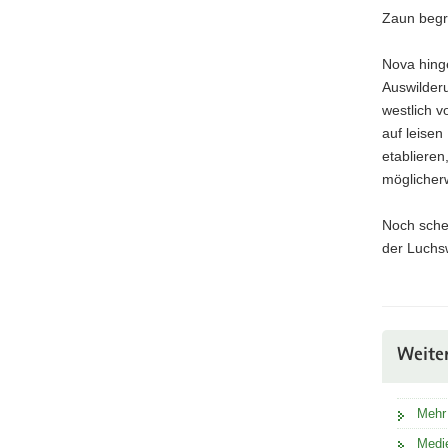
Zaun begr
Nova hinge
Auswilder
westlich v
auf leisen
etablieren
möglicher
Noch schei
der Luchsw
Weite
Mehr
Medi