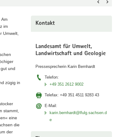
. Am
Kontakt
z im
ür Umwelt,
Landesamt für Umwelt,
Landwirtschaft und Geologie
ischen
öchiger
Pressesprecherin Karin Bernhardt
 gut und
d
Telefon:
nd zügig in
+49 351 2612 9002
Telefax:
+49 351 4511 9283 43
stocker
E-Mail:
en stammt,
karin.bernhardt@lfulg.sachsen.d
sen« eine
e
achsen die
aum der