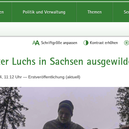
reifende
en
Politik und Verwaltung
Themen
Se
Schriftgröße anpassen
Kontrast erhöhen
ter Luchs in Sachsen ausgewild
, 11:12 Uhr — Erstveröffentlichung (aktuell)
n
ibchen
ndet