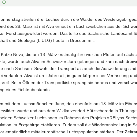
donnerstag streifen drei Luchse durch die Wälder des Westerzgebirges
nd des 28. März ist mit Alva erneut ein Luchsweibchen aus der Schwei
ker Forst ausgewildert worden. Das teilte das Sächsische Landesamt f
haft und Geologie (LfULG) heute in Dresden mit.
 Katze Nova, die am 18. März erstmalig ihre weichen Pfoten auf sächs
zte, wurde auch Alva im Schweizer Jura gefangen und kam nach dreiw
e nach Sachsen. Sowohl der Transport als auch die Auswilderung sind
ei verlaufen. Alva ist drei Jahre alt, in guter körperlicher Verfassung un
sreif. Beim Öffnen der Transportkiste sprang sie heraus und verschwa
ng eines Fichtenbestands.
 mit dem Luchsmännchen Juno, das ebenfalls am 18. März im Eiben
gewildert wurde und aus dem Wildkatzendorf Hützscheroda in Thüring
e beiden Schweizer Luchsinnen im Rahmen des Projekts »RELynx Sach
ation im Erzgebirge etablieren. Zudem soll die Wiederansiedlung in S
or empfindliche mitteleuropäische Luchspopulation stärken. Der Zeitr