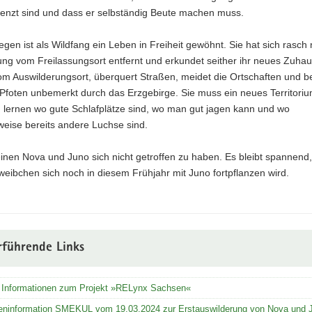
enzt sind und dass er selbständig Beute machen muss.
gen ist als Wildfang ein Leben in Freiheit gewöhnt. Sie hat sich rasch
ung vom Freilassungsort entfernt und erkundet seither ihr neues Zuha
om Auswilderungsort, überquert Straßen, meidet die Ortschaften und b
 Pfoten unbemerkt durch das Erzgebirge. Sie muss ein neues Territori
, lernen wo gute Schlafplätze sind, wo man gut jagen kann und wo
weise bereits andere Luchse sind.
nen Nova und Juno sich nicht getroffen zu haben. Es bleibt spannend,
eibchen sich noch in diesem Frühjahr mit Juno fortpflanzen wird.
rführende Links
 Informationen zum Projekt »RELynx Sachsen«
eninformation SMEKUL vom 19.03.2024 zur Erstauswilderung von Nova und 