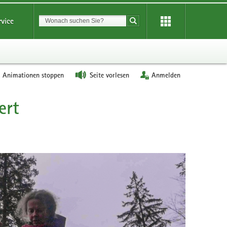
Suchbegriff
rvice
Suche starten
Animationen stoppen
Seite vorlesen
Anmelden
ert
Das
Luchswei
Alva
springt
am
Auswilder