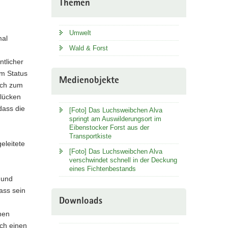
Themen
Umwelt
mal
Wald & Forst
ntlicher
um Status
Medienobjekte
uch zum
glücken
dass die
[Foto] Das Luchsweibchen Alva
springt am Auswilderungsort im
Eibenstocker Forst aus der
Transportkiste
eleitete
[Foto] Das Luchsweibchen Alva
verschwindet schnell in der Deckung
eines Fichtenbestands
 und
ass sein
Downloads
nen
ch einen