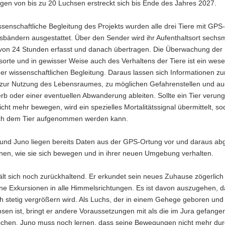
gen von bis zu 20 Luchsen erstreckt sich bis Ende des Jahres 2027.
ssenschaftliche Begleitung des Projekts wurden alle drei Tiere mit GPS-
sbändern ausgestattet. Über den Sender wird ihr Aufenthaltsort sechs
 von 24 Stunden erfasst und danach übertragen. Die Überwachung der
sorte und in gewisser Weise auch des Verhaltens der Tiere ist ein wese
er wissenschaftlichen Begleitung. Daraus lassen sich Informationen z
, zur Nutzung des Lebensraumes, zu möglichen Gefahrenstellen und a
b oder einer eventuellen Abwanderung ableiten. Sollte ein Tier verun
icht mehr bewegen, wird ein spezielles Mortalitätssignal übermittelt, so
h dem Tier aufgenommen werden kann.
und Juno liegen bereits Daten aus der GPS-Ortung vor und daraus abg
onen, wie sie sich bewegen und in ihrer neuen Umgebung verhalten.
lt sich noch zurückhaltend. Er erkundet sein neues Zuhause zögerlich
ne Exkursionen in alle Himmelsrichtungen. Es ist davon auszugehen, d
h stetig vergrößern wird. Als Luchs, der in einem Gehege geboren und
en ist, bringt er andere Voraussetzungen mit als die im Jura gefange
chen. Juno muss noch lernen, dass seine Bewegungen nicht mehr dur