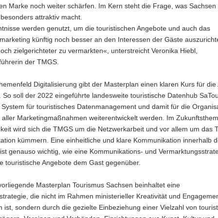
hen Marke noch weiter schärfen. Im Kern steht die Frage, was Sachsen 
besonders attraktiv macht.
ntnisse werden genutzt, um die touristischen Angebote und auch das
marketing künftig noch besser an den Interessen der Gäste auszurich
ch zielgerichteter zu vermarkten«, unterstreicht Veronika Hiebl,
führerin der TMGS.
emenfeld Digitalisierung gibt der Masterplan einen klaren Kurs für die 
 So soll der 2022 eingeführte landesweite touristische Datenhub SaT
 System für touristisches Datenmanagement und damit für die Organis
 aller Marketingmaßnahmen weiterentwickelt werden. Im Zukunftsthe
gkeit wird sich die TMGS um die Netzwerkarbeit und vor allem um das
tion kümmern. Eine einheitliche und klare Kommunikation innerhalb d
ist genauso wichtig, wie eine Kommunikations- und Vermarktungsstrate
ge touristische Angebote dem Gast gegenüber.
vorliegende Masterplan Tourismus Sachsen beinhaltet eine
trategie, die nicht im Rahmen ministerieller Kreativität und Engageme
 ist, sondern durch die gezielte Einbeziehung einer Vielzahl von touris