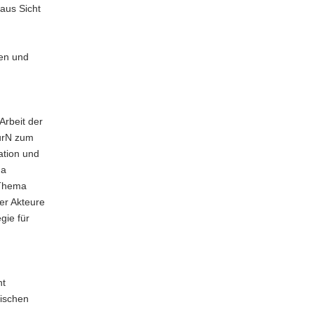
aus Sicht
ten und
Arbeit der
ourN zum
ation und
ma
 Thema
er Akteure
gie für
nt
tischen