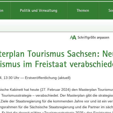
reifende
en
Politik und Verwaltung
Themen
Se
Schriftgröße anpassen
erplan Tourismus Sachsen: Neu
ismus im Freistaat verabschied
, 13:30 Uhr — Erstveröffentlichung (aktuell)
ische Kabinett hat heute (27. Februar 2024) den Masterplan Tourism
 Tourismusstrategie – verabschiedet. Der Masterplan gibt die strategi
 Ziele der Staatsregierung für die kommenden Jahre vor und ist ein ver
ungsrahmen für die Sächsische Staatsregierung und die Partner im säc
 Er löst die derzeit gültige »Tourismusstrategie 2025« des Freistaate