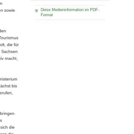
in
Diese Medieninformation im PDF-
en sowie
Format
den
 Tourismus
t, die für
z Sachsen
tiv macht,
nisterium
ächst bis
erufen,
bringen.
ls
sich die