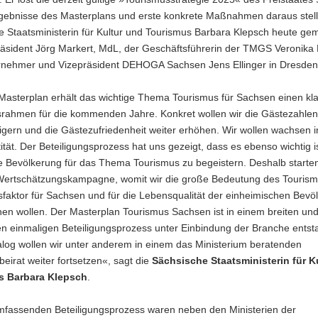
rgebnisse des Masterplans und erste konkrete Maßnahmen daraus stell
e Staatsministerin für Kultur und Tourismus Barbara Klepsch heute g
räsident Jörg Markert, MdL, der Geschäftsführerin der TMGS Veronika 
nehmer und Vizepräsident DEHOGA Sachsen Jens Ellinger in Dresden 
Masterplan erhält das wichtige Thema Tourismus für Sachsen einen kl
rahmen für die kommenden Jahre. Konkret wollen wir die Gästezahle
igern und die Gästezufriedenheit weiter erhöhen. Wir wollen wachsen i
tät. Der Beteiligungsprozess hat uns gezeigt, dass es ebenso wichtig is
 Bevölkerung für das Thema Tourismus zu begeistern. Deshalb starten 
 Wertschätzungskampagne, womit wir die große Bedeutung des Tourism
sfaktor für Sachsen und für die Lebensqualität der einheimischen Bevö
hen wollen. Der Masterplan Tourismus Sachsen ist in einem breiten und
en einmaligen Beteiligungsprozess unter Einbindung der Branche entst
alog wollen wir unter anderem in einem das Ministerium beratenden
eirat weiter fortsetzen«, sagt die
Sächsische Staatsministerin für K
s Barbara Klepsch
.
fassenden Beteiligungsprozess waren neben den Ministerien der