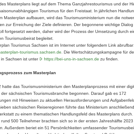
 des Masterplans liegt auf dem Thema Ganzjahrestourismus und der 
saisonunabhängigen Tourismus für den Freistaat. In jährlichen Handlu
em Masterplan aufbauen, wird das Tourismusministerium nun die notwe
 zur Erreichung der Ziele definieren. Der begonnene wichtige Dialog 
oll fortgesetzt werden, daher wird der Prozess der Umsetzung durch e
n Tourismusbeirat begleitet.
plan Tourismus Sachsen ist im Internet unter folgendem Link abrufbar
masterplan-tourismus.sachsen.de
. Die Wertschätzungskampagne für d
in Sachsen ist unter
https://bei-uns-in-sachsen.de
zu finden.
ungsprozess zum Masterplan
 hatte das Tourismusministerium den Masterplanprozess mit einer digi
 der sächsischen Tourismusbranche begonnen. Darauf gab es 172
ngen mit Hinweisen zu aktuellen Herausforderungen und Aufgabenfeld
sieben sächsischen Reiseregionen führte das Ministerium anschließend
erkstatt zu einem thematischen Handlungsfeld des Masterplans durch.
rund 500 Teilnehmer brachten sich so in der ersten Jahreshälfte 2023
in. Außerdem beriet ein 51 Persönlichkeiten umfassender Tourismusbei