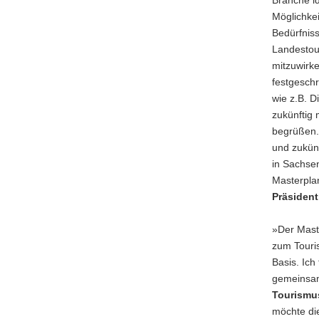
Branche id
Möglichkei
Bedürfnis
Landestou
mitzuwirk
festgesch
wie z.B. D
zukünftig 
begrüßen. 
und zukünf
in Sachsen
Masterpla
Präsident
»Der Maste
zum Touris
Basis. Ic
gemeinsam
Tourismu
möchte di