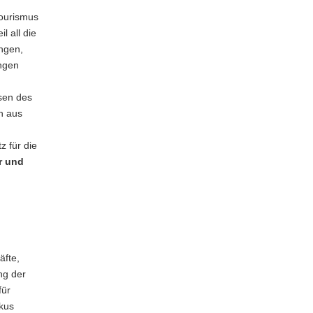
Tourismus
l all die
ungen,
ingen
sen des
h aus
z für die
r und
:
äfte,
ng der
für
kus