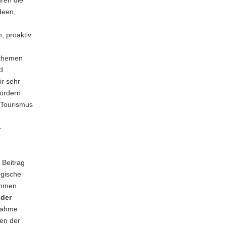
uren die
deen,
, proaktiv
sthemen
d
ir sehr
fördern
n Tourismus
-
 Beitrag
egische
ahmen
 der
nahme
en der