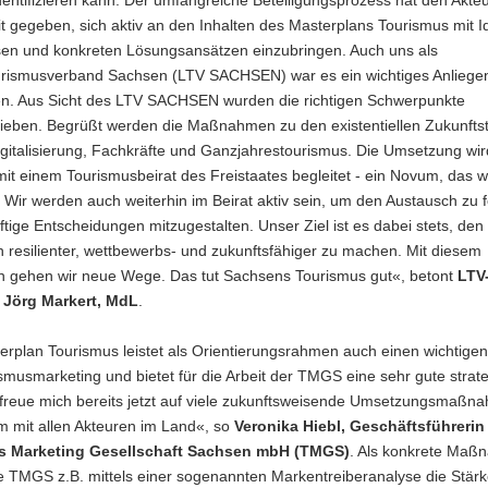
entifizieren kann. Der umfangreiche Beteiligungsprozess hat den Akte
t gegeben, sich aktiv an den Inhalten des Masterplans Tourismus mit I
sen und konkreten Lösungsansätzen einzubringen. Auch uns als
rismusverband Sachsen (LTV SACHSEN) war es ein wichtiges Anliegen
en. Aus Sicht des LTV SACHSEN wurden die richtigen Schwerpunkte
rieben. Begrüßt werden die Maßnahmen zu den existentiellen Zukunft
igitalisierung, Fachkräfte und Ganzjahrestourismus. Die Umsetzung wir
mit einem Tourismusbeirat des Freistaates begleitet - ein Novum, das w
Wir werden auch weiterhin im Beirat aktiv sein, um den Austausch zu 
tige Entscheidungen mitzugestalten. Unser Ziel ist es dabei stets, de
 resilienter, wettbewerbs- und zukunftsfähiger zu machen. Mit diesem
n gehen wir neue Wege. Das tut Sachsens Tourismus gut«, betont
LTV
 Jörg Markert, MdL
.
rplan Tourismus leistet als Orientierungsrahmen auch einen wichtigen
musmarketing und bietet für die Arbeit der TMGS eine sehr gute strat
h freue mich bereits jetzt auf viele zukunftsweisende Umsetzungsmaßn
 mit allen Akteuren im Land«, so
Veronika Hiebl, Geschäftsführerin
s Marketing Gesellschaft Sachsen mbH (TMGS)
. Als konkrete Maß
e TMGS z.B. mittels einer sogenannten Markentreiberanalyse die Stärk