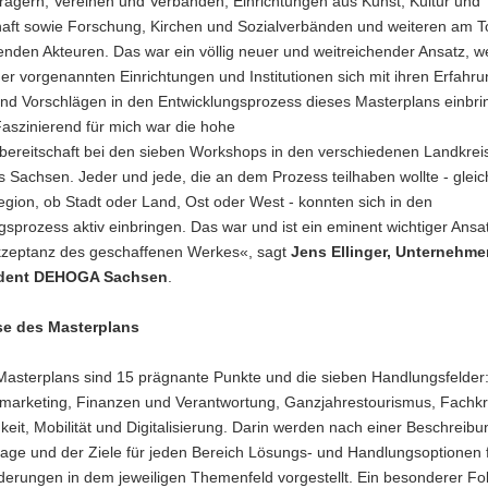
rägern, Vereinen und Verbänden, Einrichtungen aus Kunst, Kultur und
aft sowie Forschung, Kirchen und Sozialverbänden und weiteren am 
renden Akteuren. Das war ein völlig neuer und weitreichender Ansatz, wei
der vorgenannten Einrichtungen und Institutionen sich mit ihren Erfahr
und Vorschlägen in den Entwicklungsprozess dieses Masterplans einbr
aszinierend für mich war die hohe
bereitschaft bei den sieben Workshops in den verschiedenen Landkrei
s Sachsen. Jeder und jede, die an dem Prozess teilhaben wollte - gleic
gion, ob Stadt oder Land, Ost oder West - konnten sich in den
sprozess aktiv einbringen. Das war und ist ein eminent wichtiger Ansat
kzeptanz des geschaffenen Werkes«, sagt
Jens Ellinger, Unternehme
ident DEHOGA Sachsen
.
se des Masterplans
Masterplans sind 15 prägnante Punkte und die sieben Handlungsfelder
marketing, Finanzen und Verantwortung, Ganzjahrestourismus, Fachkr
keit, Mobilität und Digitalisierung. Darin werden nach einer Beschreibu
age und der Ziele für jeden Bereich Lösungs- und Handlungsoptionen 
derungen in dem jeweiligen Themenfeld vorgestellt. Ein besonderer Fo