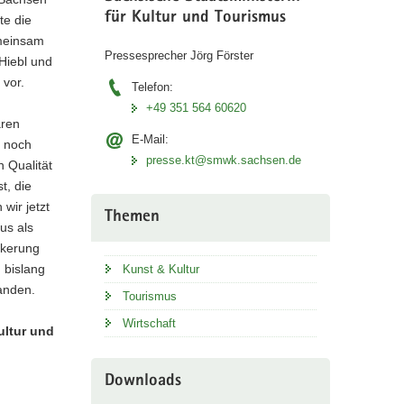
für Kultur und Tourismus
te die
emeinsam
Pressesprecher Jörg Förster
Hiebl und
vor.
Telefon:
+49 351 564 60620
aren
E-Mail:
n noch
presse.kt@smwk.sachsen.de
n Qualität
t, die
wir jetzt
Themen
us als
lkerung
 bislang
Kunst & Kultur
anden.
Tourismus
Wirtschaft
ultur und
Downloads