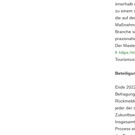
innerhalb
zu einem 
die auf d
Maßnahmen
Branche s
praxisnahe
Der Master
https://
Tourismus 
Beteilig
Ende 2022
Befragung
Rückmeldu
jeder der 
Zukunftsw
Insgesamt 
Prozess e