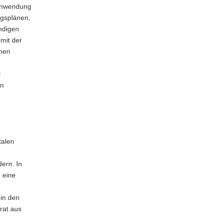
Hinwendung
ngsplänen,
ndigen
mit der
inen
:
en
talen
ern. In
 eine
 in den
rat aus