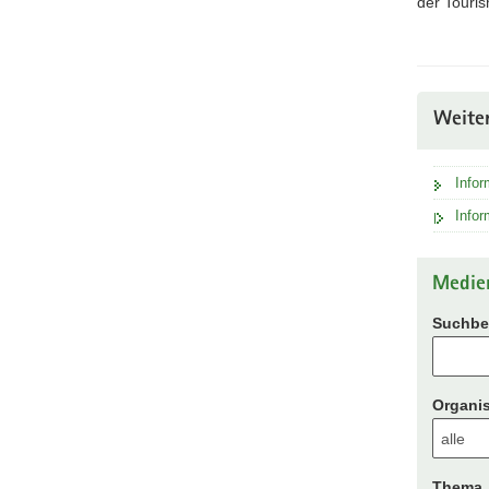
der Touris
Weite
Info
Info
Medie
Suchbeg
Organis
Thema