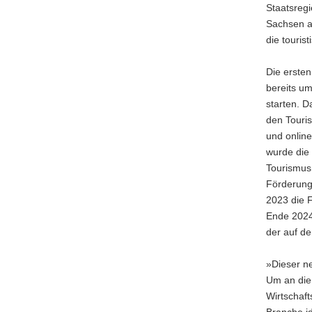
Staatsreg
Sachsen a
die tourist
Die erste
bereits u
starten. D
den Touri
und online
wurde die
Tourismus
Förderung 
2023 die F
Ende 2024.
der auf d
»Dieser n
Um an die
Wirtschaft