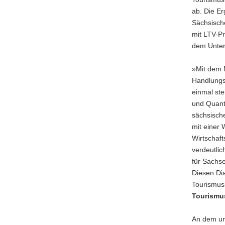
a
ab. Die E
v
Sächsisch
i
mit LTV-P
g
dem Unter
a
t
»Mit dem 
i
Handlungs
o
einmal ste
n
und Quanti
sächsische
mit einer
Wirtschaft
verdeutlic
für Sachs
Diesen Di
Tourismusb
Tourismu
An dem um