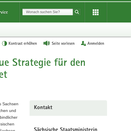
Suchbegriff
rvice
Suche starten
Kontrast erhöhen
Seite vorlesen
Anmelden
e Strategie für den
et
us Sachsen
Kontakt
schen und
bindlicher
hsischen
Sächsische Staatsministerin
s Sachsen