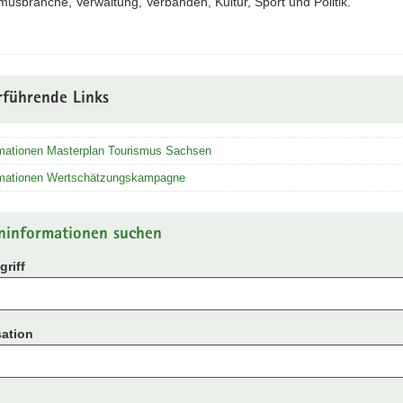
musbranche, Verwaltung, Verbänden, Kultur, Sport und Politik.
rführende Links
rmationen Masterplan Tourismus Sachsen
rmationen Wertschätzungskampagne
ninformationen suchen
riff
ation