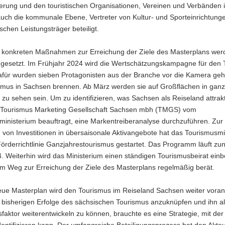
ierung und den touristischen Organisationen, Vereinen und Verbänden 
uch die kommunale Ebene, Vertreter von Kultur- und Sporteinrichtung
ischen Leistungsträger beteiligt.
n konkreten Maßnahmen zur Erreichung der Ziele des Masterplans wer
mgesetzt. Im Frühjahr 2024 wird die Wertschätzungskampagne für den
afür wurden sieben Protagonisten aus der Branche vor die Kamera gehol
smus in Sachsen brennen. Ab März werden sie auf Großflächen in gan
 zu sehen sein. Um zu identifizieren, was Sachsen als Reiseland attrak
 Tourismus Marketing Gesellschaft Sachsen mbh (TMGS) vom
ministerium beauftragt, eine Markentreiberanalyse durchzuführen. Zur
von Investitionen in übersaisonale Aktivangebote hat das Tourismusmi
örderrichtlinie Ganzjahrestourismus gestartet. Das Programm läuft zun
 Weiterhin wird das Ministerium einen ständigen Tourismusbeirat einb
em Weg zur Erreichung der Ziele des Masterplans regelmäßig berät.
eue Masterplan wird den Tourismus im Reiseland Sachsen weiter voran
 bisherigen Erfolge des sächsischen Tourismus anzuknüpfen und ihn a
sfaktor weiterentwickeln zu können, brauchte es eine Strategie, mit der 