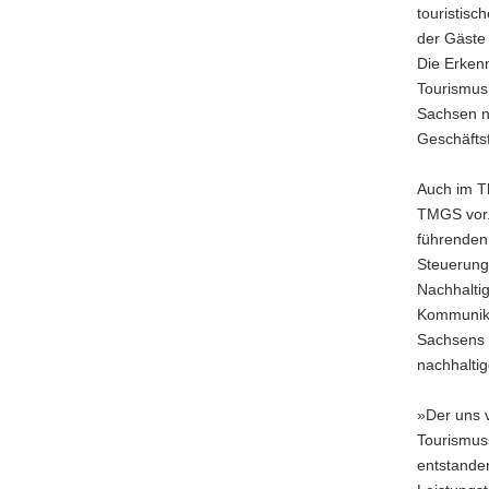
touristisc
der Gäste 
Die Erken
Tourismus
Sachsen no
Geschäfts
Auch im Th
TMGS vor.
führenden
Steuerung
Nachhalti
Kommunika
Sachsens 
nachhalti
»Der uns 
Tourismuss
entstanden