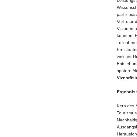
Leistungst
Wissensch
partizipie
Vertreter 
Visionen 
konnten. F
Teilnahme
Freistaate
welcher Re
Entstehung
spätere A
Vizepräs
Ergebnis
Kern des 
Tourismus
Nachhaltig
Ausgangsl
Herausfor