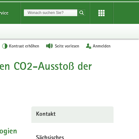
Suchbegriff
rvice
Suche starten
Kontrast erhöhen
Seite vorlesen
Anmelden
 den CO2-Ausstoß der
Kontakt
logien
Sächsisches