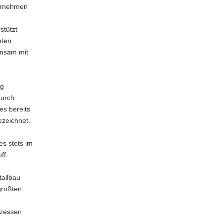
ternehmen
stützt
nten
insam mit
ng
durch
s bereits
zeichnet.
s stets im
ff.
tallbau
größten
ozessen