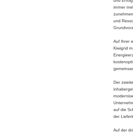
und Erfol
immer meh
zunehmend 
und Resso
Grundvora
Auf Ihrer 
Kiwigrid 
Energieer
kostenopti
gemeinsam
Der zweite
inhabergef
modernisie
Unternehm
auf die Sc
der Liefer
Auf der dr