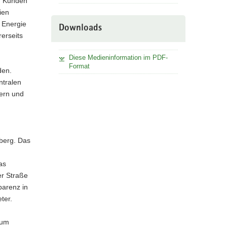
n Kunden
ien
 Energie
Downloads
erseits
Diese Medieninformation im PDF-
Format
den.
ntralen
ern und
nberg. Das
as
er Straße
parenz in
ter.
rum