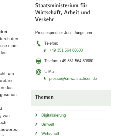
Staatsministerium für
Wirtschaft, Arbeit und
Verkehr
drei
Pressesprecher Jens Jungmann
durch den
Telefon:
sse einer
+49 351 564 80600
 des
Telefax:
+49 351 564 80680
E-Mail:
cht, um
presse@smwa.sachsen.de
retärin
men des
mgesehen.
Themen
st
g von
Digitalisierung
noch
Umwelt
tbewerbs-
Wirtschaft