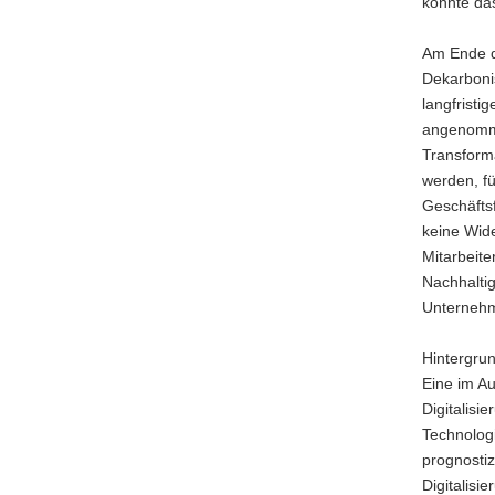
konnte da
Am Ende de
Dekarboni
langfristi
angenomme
Transforma
werden, f
Geschäftsf
keine Wide
Mitarbeit
Nachhaltig
Unternehm
Hintergrun
Eine im Au
Digitalisi
Technologi
prognostiz
Digitalisi