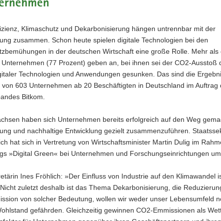
ternehmen
fizienz, Klimaschutz und Dekarbonisierung hängen untrennbar mit der
erung zusammen. Schon heute spielen digitale Technologien bei den
tzbemühungen in der deutschen Wirtschaft eine große Rolle. Mehr als 
er Unternehmen (77 Prozent) geben an, bei ihnen sei der CO2-Ausstoß 
igitaler Technologien und Anwendungen gesunken. Das sind die Ergebni
 von 603 Unternehmen ab 20 Beschäftigten in Deutschland im Auftrag
bandes Bitkom.
achsen haben sich Unternehmen bereits erfolgreich auf den Weg gema
erung und nachhaltige Entwicklung gezielt zusammenzuführen. Staatssek
ich hat sich in Vertretung von Wirtschaftsminister Martin Dulig im Rah
s »Digital Green« bei Unternehmen und Forschungseinrichtungen u
etärin Ines Fröhlich: »Der Einfluss von Industrie auf den Klimawandel i
 Nicht zuletzt deshalb ist das Thema Dekarbonisierung, die Reduzierun
sion von solcher Bedeutung, wollen wir weder unser Lebensumfeld 
ohlstand gefährden. Gleichzeitig gewinnen CO2-Emmissionen als Wet