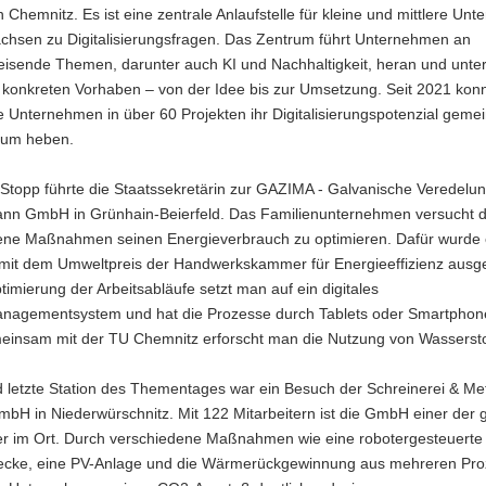
 Chemnitz. Es ist eine zentrale Anlaufstelle für kleine und mittlere Un
achsen zu Digitalisierungsfragen. Das Zentrum führt Unternehmen an
eisende Themen, darunter auch KI und Nachhaltigkeit, heran und unter
i konkreten Vorhaben – von der Idee bis zur Umsetzung. Seit 2021 kon
 Unternehmen in über 60 Projekten ihr Digitalisierungspotenzial geme
rum heben.
 Stopp führte die Staatssekretärin zur GAZIMA - Galvanische Veredelu
n GmbH in Grünhain-Beierfeld. Das Familienunternehmen versucht 
ene Maßnahmen seinen Energieverbrauch zu optimieren. Dafür wurde e
mit dem Umweltpreis der Handwerkskammer für Energieeffizienz ausge
timierung der Arbeitsabläufe setzt man auf ein digitales
nagementsystem und hat die Prozesse durch Tablets oder Smartphone
meinsam mit der TU Chemnitz erforscht man die Nutzung von Wassersto
d letzte Station des Thementages war ein Besuch der Schreinerei & Me
bH in Niederwürschnitz. Mit 122 Mitarbeitern ist die GmbH einer der 
er im Ort. Durch verschiedene Maßnahmen wie eine robotergesteuerte
recke, eine PV-Anlage und die Wärmerückgewinnung aus mehreren Pr