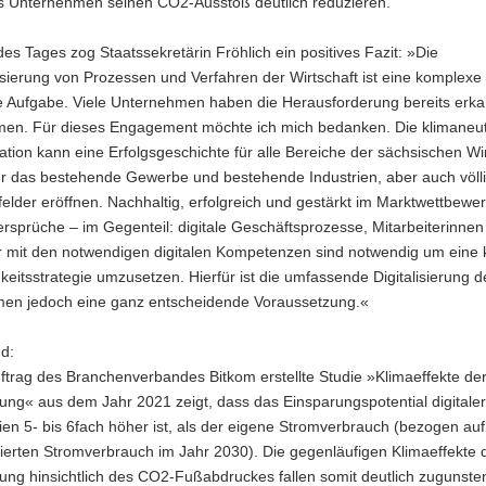
s Unternehmen seinen CO2-Ausstoß deutlich reduzieren.
s Tages zog Staatssekretärin Fröhlich ein positives Fazit: »Die
sierung von Prozessen und Verfahren der Wirtschaft ist eine komplexe
ge Aufgabe. Viele Unternehmen haben die Herausforderung bereits erk
n. Für dieses Engagement möchte ich mich bedanken. Die klimaneut
tion kann eine Erfolgsgeschichte für alle Bereiche der sächsischen Wi
ür das bestehende Gewerbe und bestehende Industrien, aber auch völl
elder eröffnen. Nachhaltig, erfolgreich und gestärkt im Marktwettbewer
rsprüche – im Gegenteil: digitale Geschäftsprozesse, Mitarbeiterinnen
er mit den notwendigen digitalen Kompetenzen sind notwendig um eine 
keitsstrategie umzusetzen. Hierfür ist die umfassende Digitalisierung d
en jedoch eine ganz entscheidende Voraussetzung.«
d:
ftrag des Branchenverbandes Bitkom erstellte Studie »Klimaeffekte de
erung« aus dem Jahr 2021 zeigt, dass das Einsparungspotential digitaler
en 5- bis 6fach höher ist, als der eigene Stromverbrauch (bezogen au
ierten Stromverbrauch im Jahr 2030). Die gegenläufigen Klimaeffekte 
erung hinsichtlich des CO2-Fußabdruckes fallen somit deutlich zugunste