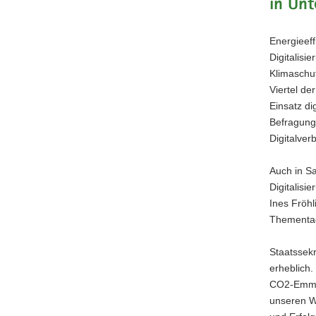
in Un
a
v
Energieef
i
Digitalisi
g
Klimaschu
a
Viertel d
t
Einsatz d
i
Befragung
o
Digitalver
n
Auch in S
Digitalisi
Ines Fröhl
Thementag
Staatssekr
erheblich.
CO2-Emmis
unseren W