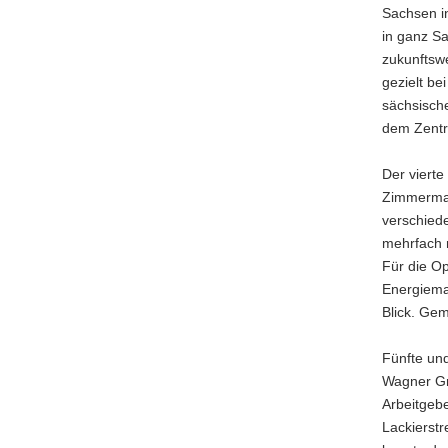
Sachsen in
in ganz S
zukunftsw
gezielt be
sächsische
dem Zent
Der vierte
Zimmerman
verschied
mehrfach 
Für die Op
Energiema
Blick. Ge
Fünfte un
Wagner Gm
Arbeitgeb
Lackierst