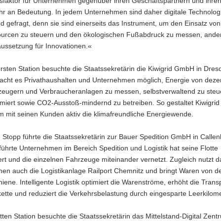
gsfaktor für Unternehmen gegenüber ihren Geschäftspartnern und ihre
r an Bedeutung. In jedem Unternehmen sind daher digitale Technolog
gefragt, denn sie sind einerseits das Instrument, um den Einsatz von
urcen zu steuern und den ökologischen Fußabdruck zu messen, ander
ussetzung für Innovationen.«
ersten Station besuchte die Staatssekretärin die Kiwigrid GmbH in Dres
macht es Privathaushalten und Unternehmen möglich, Energie von deze
zeugern und Verbraucheranlagen zu messen, selbstverwaltend zu steu
miert sowie CO2-Ausstoß-mindernd zu betreiben. So gestaltet Kiwigrid
 mit seinen Kunden aktiv die klimafreundliche Energiewende.
 Stopp führte die Staatssekretärin zur Bauer Spedition GmbH in Calle
ührte Unternehmen im Bereich Spedition und Logistik hat seine Flotte
rt und die einzelnen Fahrzeuge miteinander vernetzt. Zugleich nutzt d
en auch die Logistikanlage Railport Chemnitz und bringt Waren von d
hiene. Intelligente Logistik optimiert die Warenströme, erhöht die Trans
kette und reduziert die Verkehrsbelastung durch eingesparte Leerkilome
itten Station besuchte die Staatssekretärin das Mittelstand-Digital Zent