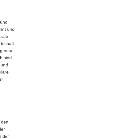
 und
annt und
rale
rtschaft
ig neue
b sind
 und
klare
er
r
f den
der
n der