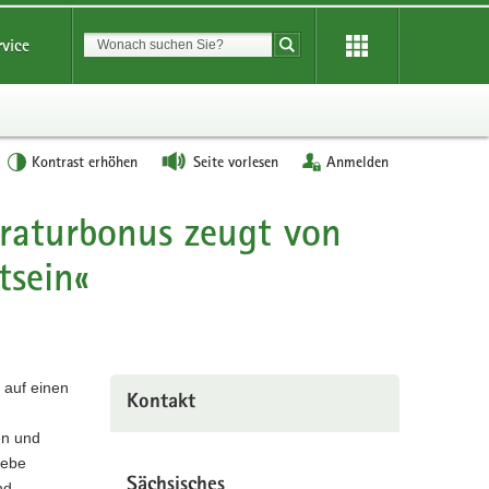
Suchbegriff
rvice
Suche starten
Kontrast erhöhen
Seite vorlesen
Anmelden
raturbonus zeugt von
sein«
 auf einen
Kontakt
en und
iebe
Sächsisches
nd