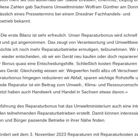
Diese Zahlen gab Sachsens Umweltminister Wolfram Günther am Donn
nlässlich eines Pressetermins bei einem Dresdner Fachhandels- und
betrieb bekannt.
Die erste Bilanz ist sehr erfreulich. Unser Reparaturbonus wird schnell
t und gut angenommen. Das zeugt von Verantwortung und Umweltbewu
öchte ich noch mehr Reparaturbetriebe ermutigen, teilzunehmen. Wir
wieder entscheiden, ob wir ein Gerät neu kaufen oder doch reparieren
er Bonus quasi eine Entscheidungshilfe. Schließlich kosten Reparaturen
ues Gerät. Gleichzeitig wissen wir: Wegwerfen heißt allzu oft Verschwe
aturbonus hingegen reduzieren wir Abfall, sparen wichtige Rohstoffe 
Jede Reparatur ist ein Beitrag zum Umwelt-, Klima- und Ressourcensch
Letzt haben auch Handwerk und Handel in Sachsen etwas davon.«
nführung des Reparaturbonus hat das Umweltministerium auch eine int
den teilnehmenden Reparaturbetrieben erstellt. Damit können interessi
n und Bürger passende Betriebe in ihrer Nähe finden.
ördert seit dem 3. November 2023 Reparaturen mit Reparaturkosten z