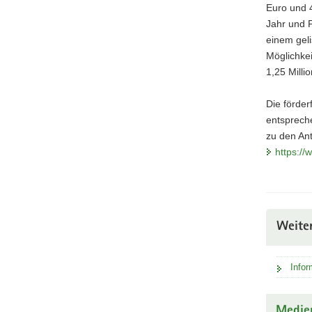
Euro und 
Jahr und 
einem geli
Möglichkei
1,25 Milli
Die förde
entspreche
zu den Ant
https:/
Weite
Info
Medie