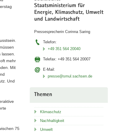
Staatsministerium für
erstag
Energie, Klimaschutz, Umwelt
und Landwirtschaft
Pressesprecherin Corinna Saring
sstsein.
Telefon:
 müssen
+49 351 564 20040
 lassen.
Telefax:
+49 351 564 20007
 oft mehr
nden. Mit
E-Mail:
und
presse@smul.sachsen.de
utz. Und
Themen
eraktive
erte
Klimaschutz
Nachhaltigkeit
wischen 75
Umwelt