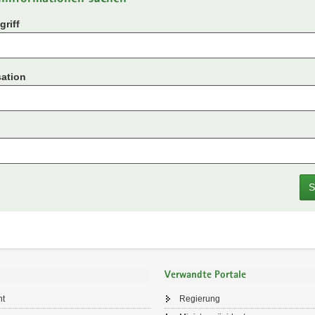
riff
ation
S
Verwandte Portale
ht
Regierung