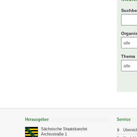
Suchbeg
Organis
Thema
Footer-
Bereich
Herausgeber
Service
Sächsische Staatskanzlei
Übersic
Archivstraße 1