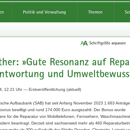
reifende
en
Politik und Verwaltung
Themen
Se
Schriftgröße anpassen
her: »Gute Resonanz auf Repa
antwortung und Umweltbewusst
, 12:21 Uhr — Erstveröffentlichung (aktuell)
ische Aufbaubank (SAB) hat seit Anfang November 2023 1.683 Anträge
bonus bewilligt und rund 174.000 Euro ausgezahlt. Der Bonus wurde
ere für die Reparatur von Mobiltelefonen, Fernsehern, Waschmaschin
ülern beantragt. Derzeit sind sachsenweit mehr als 460 Reparaturbetr
davon mehr als 300 außerhalb der Städte Dresden, Chemnitz, Leipzig u