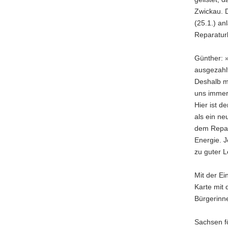
a
Zwickau. 
v
(25.1.) a
i
Reparatur
g
a
Günther: »
t
ausgezahl
i
Deshalb m
o
uns immer 
n
Hier ist d
als ein ne
dem Repar
Energie. 
zu guter 
Mit der Ei
Karte mit 
Bürgerinne
Sachsen f