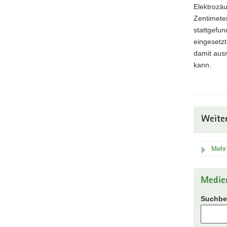
Elektrozä
Zentimete
stattgefun
eingesetzt
damit aus
kann.
Weite
Mehr
Medie
Suchbeg