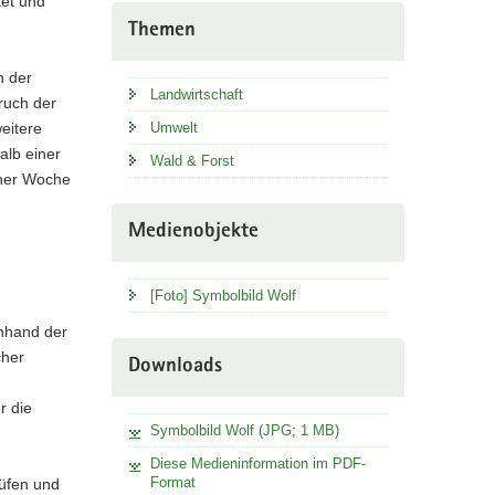
tet und
Themen
n der
Landwirtschaft
ruch der
eitere
Umwelt
alb einer
Wald & Forst
iner Woche
Medienobjekte
[Foto] Symbolbild Wolf
anhand der
cher
Downloads
r die
Symbolbild Wolf (JPG; 1 MB)
Diese Medieninformation im PDF-
Format
rüfen und