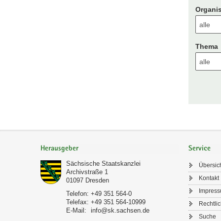
Organis
Thema
Footer-
Bereich
Herausgeber
Service
Sächsische Staatskanzlei
Übersic
Archivstraße 1
Kontakt
01097
Dresden
Impres
Telefon:
+49 351 564-0
Telefax:
+49 351 564-10999
Rechtli
E-Mail:
info@sk.sachsen.de
Suche