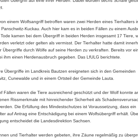
uten Übergriff auf eine ihrer Herden. Dabei wurden sechs Schafe getö
t.
von einem Wolfsangriff betroffen waren zwei Herden eines Tierhalters i
Panschwitz-Kuckau. Auch hier kam es in beiden Fällen zu einem Ausb
 Tode kamen bei dem Übergriff in beiden Herden insgesamt 17 Tiere, w
den verletzt oder gelten als vermisst. Der Tierhalter hatte damit innerh
 Übergriffe durch Wölfe auf seine Herden zu verkraften. Bereits vor e
bei ihm einen Herdenausbruch gegeben. Das LfULG berichtete.
re Übergriffe im Landkreis Bautzen ereigneten sich in den Gemeinden
itz, Cunewalde und in einem Ortsteil der Gemeinde Lauta.
ünf Fällen waren die Tiere ausreichend geschützt und der Wolf konnte 
enen Rissmerkmale mit hinreichender Sicherheit als Schadensverursa
werden. Die Erfüllung des Mindestschutzes ist Voraussetzung, dass ein
lter auf Antrag eine Entschädigung bei einem Wolfsübergriff erhält. Übe
gung entscheidet die Landesdirektion Sachsen.
rinnen und Tierhalter werden gebeten, ihre Zäune regelmäßig zu überp