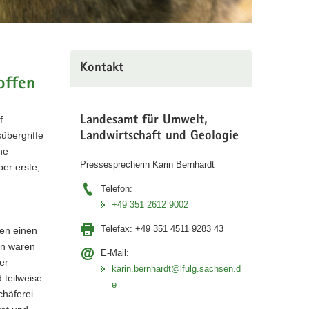
Kontakt
offen
f
Landesamt für Umwelt,
übergriffe
Landwirtschaft und Geologie
he
Pressesprecherin Karin Bernhardt
er erste,
Telefon:
+49 351 2612 9002
Telefax:
+49 351 4511 9283 43
zen einen
en waren
E-Mail:
er
karin.bernhardt@lfulg.sachsen.d
 teilweise
e
chäferei