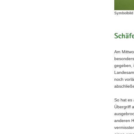
Symbolbild 
Symbolbil
Wolf
(©
LfULG,
Schäfe
Archiv
Naturschu
Am Mittwoc
/
F.Richter)
besonders 
gegeben, 
Landesamt 
noch vorl
abschließ
So hat es
Übergriff
ausgebroch
anderen He
vermissten