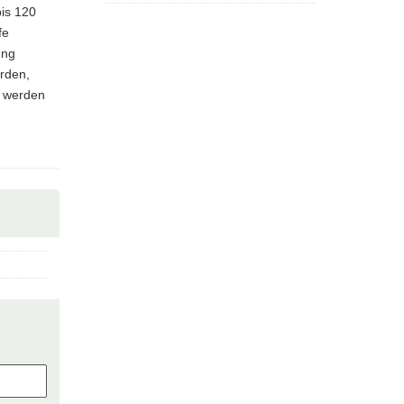
is 120
fe
ung
erden,
t werden