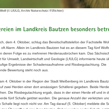
Wolf (© LfULG, Archiv Naturschutz / F.Richter)
d
reien im Landkreis Bautzen besonders betr
tz
h, dem 4. Oktober, schlug das Bereitschaftstelefon der Fachstelle Wol
oft Alarm. Allein im Landkreis Bautzen hat es an diesem Tag fünf Wolfs
in deren Folge es zu mehreren Herdenausbrüchen kam. Das Sächsisc
für Umwelt, Landwirtschaft und Geologie (LfULG) informierte heute üb
äufige Ergebnisse der Schadensaufnahme und Rissbegutachtung. Die
ende Bewertung steht noch aus.
 am 4. Oktober in der Region der Stadt Weißenberg im Landkreis Baut
 auf zwei Herden einer dort ansässigen Schäferei gegeben. Beide Herd
en. Die Rissbegutachtung ergab, dass in der einen Herde elf und in d
rde fünf Schafe getötet wurden. Die genaue Anzahl der verletzten und
 Schafe liegt noch nicht vor. Am Tag darauf (5. Oktober) meldete die S