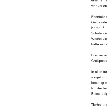
einen erne
vier verletz
Ebenfalls 
Gemeinde 
Herde. Zu
Schafe wur
Woche vier
hatte es 
Drei weite
Großpostw
In allen f
vorgefund
bestätigt 
Nutztierha
Entschädi
Tierhalte