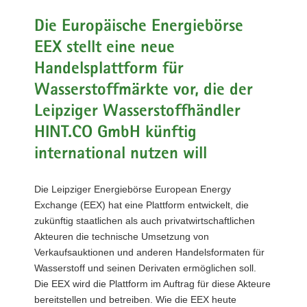
a
Die Europäische Energiebörse
v
EEX stellt eine neue
i
g
Handelsplattform für
a
Wasserstoffmärkte vor, die der
t
Leipziger Wasserstoffhändler
i
o
HINT.CO GmbH künftig
n
international nutzen will
Die Leipziger Energiebörse European Energy
Exchange (EEX) hat eine Plattform entwickelt, die
zukünftig staatlichen als auch privatwirtschaftlichen
Akteuren die technische Umsetzung von
Verkaufsauktionen und anderen Handelsformaten für
Wasserstoff und seinen Derivaten ermöglichen soll.
Die EEX wird die Plattform im Auftrag für diese Akteure
bereitstellen und betreiben. Wie die EEX heute