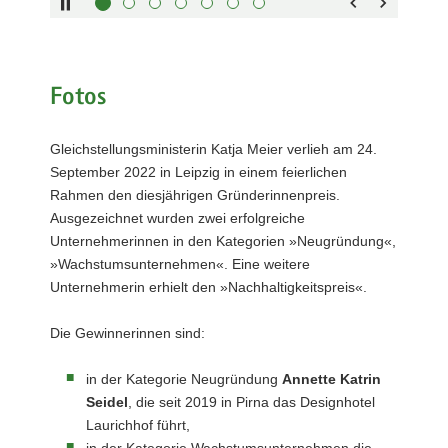
unten :
Beke,
verbergen
Eingabetaste
Rainer
Vollbildmodus
Striebel
:
öffnen
Leertaste :
(AOK-
Bilderschau
PLUS
abspielen
Fotos
Sachsen
und
Gleichstellungsministerin Katja Meier verlieh am 24.
Thüringen)
September 2022 in Leipzig in einem feierlichen
Rahmen den diesjährigen Gründerinnenpreis.
Ausgezeichnet wurden zwei erfolgreiche
Unternehmerinnen in den Kategorien »Neugründung«,
»Wachstumsunternehmen«. Eine weitere
Unternehmerin erhielt den »Nachhaltigkeitspreis«.
Die Gewinnerinnen sind:
in der Kategorie Neugründung
Annette Katrin
Seidel
, die seit 2019 in Pirna das Designhotel
Laurichhof führt,
in der Kategorie Wachstumsunternehmen die