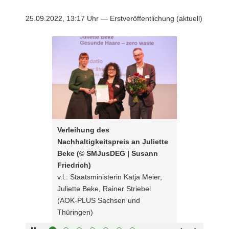
a
25.09.2022, 13:17 Uhr — Erstveröffentlichung (aktuell)
v
i
Bitte
Verleihung
g
verwenden
des
a
Sie
Nachhaltigkeitspreis
t
folgende
an
i
Tasten
Juliette
o
zur
Beke
n
Steuerung
(©
des
SMJusDEG
Verleihung des
Sliders:
|
Nachhaltigkeitspreis an Juliette
Pfeiltaste
Susann
Vorwärts
Beke (© SMJusDEG | Susann
rechts :
Friedrich)
blättern
Friedrich)
Pfeiltaste
v.l.:
Zurück
v.l.: Staatsministerin Katja Meier,
links :
Staatsministerin
blättern
Juliette Beke, Rainer Striebel
Pfeiltaste
Katja
Bildunterschrift
(AOK-PLUS Sachsen und
oben :
Meier,
anzeigen
Thüringen)
Pfeiltaste
Juliette
Bildunterschrift