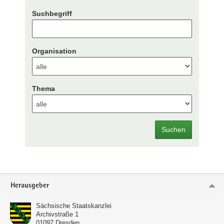
Suchbegriff
Organisation
Thema
Suchen
Footer-
Herausgeber
Bereich
Sächsische Staatskanzlei
Archivstraße 1
01097
Dresden