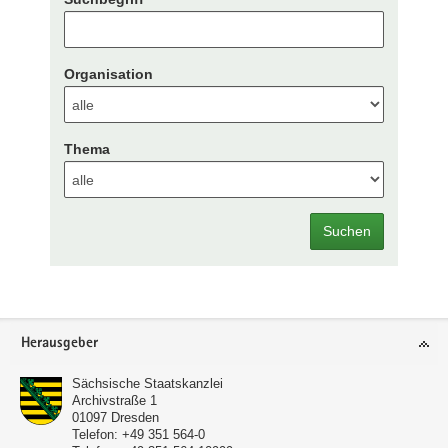
Organisation
Thema
Suchen
Footer-
Herausgeber
Bereich
Sächsische Staatskanzlei
Archivstraße 1
01097
Dresden
Telefon:
+49 351 564-0