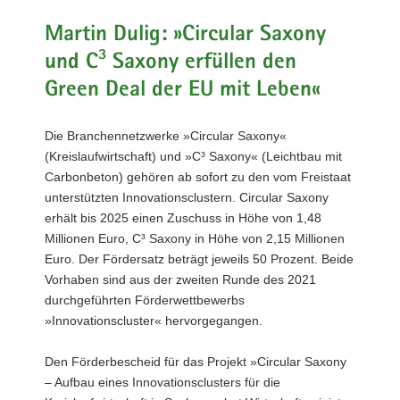
a
Martin Dulig: »Circular Saxony
v
und C³ Saxony erfüllen den
i
g
Green Deal der EU mit Leben«
a
t
Die Branchennetzwerke »Circular Saxony«
i
(Kreislaufwirtschaft) und »C³ Saxony« (Leichtbau mit
o
Carbonbeton) gehören ab sofort zu den vom Freistaat
n
unterstützten Innovationsclustern. Circular Saxony
erhält bis 2025 einen Zuschuss in Höhe von 1,48
Millionen Euro, C³ Saxony in Höhe von 2,15 Millionen
Euro. Der Fördersatz beträgt jeweils 50 Prozent. Beide
Vorhaben sind aus der zweiten Runde des 2021
durchgeführten Förderwettbewerbs
»Innovationscluster« hervorgegangen.
Den Förderbescheid für das Projekt »Circular Saxony
– Aufbau eines Innovationsclusters für die