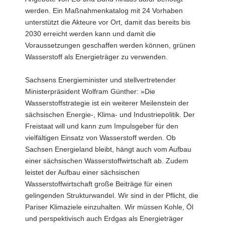
werden. Ein Maßnahmenkatalog mit 24 Vorhaben
a
unterstützt die Akteure vor Ort, damit das bereits bis
v
2030 erreicht werden kann und damit die
i
Voraussetzungen geschaffen werden können, grünen
g
Wasserstoff als Energieträger zu verwenden.
a
t
Sachsens Energieminister und stellvertretender
i
Ministerpräsident Wolfram Günther: »Die
o
Wasserstoffstrategie ist ein weiterer Meilenstein der
n
sächsischen Energie-, Klima- und Industriepolitik. Der
Freistaat will und kann zum Impulsgeber für den
vielfältigen Einsatz von Wasserstoff werden. Ob
Sachsen Energieland bleibt, hängt auch vom Aufbau
einer sächsischen Wasserstoffwirtschaft ab. Zudem
leistet der Aufbau einer sächsischen
Wasserstoffwirtschaft große Beiträge für einen
gelingenden Strukturwandel. Wir sind in der Pflicht, die
Pariser Klimaziele einzuhalten. Wir müssen Kohle, Öl
und perspektivisch auch Erdgas als Energieträger