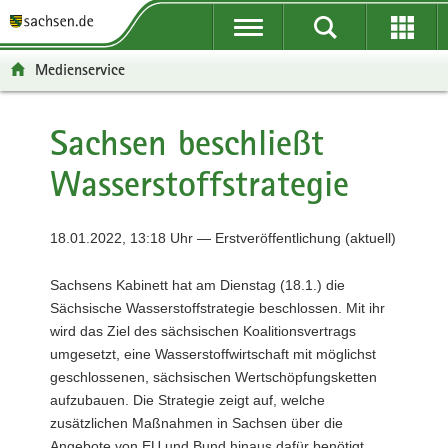
P
P
H
F
o
o
a
o
r
r
u
o
Medienservice
t
t
p
t
a
a
t
e
l
l
i
r
Sachsen beschließt
ü
n
n
-
Wasserstoffstrategie
b
a
h
B
e
v
a
e
r
i
l
r
18.01.2022, 13:18 Uhr — Erstveröffentlichung (aktuell)
g
g
t
e
r
a
i
Sachsens Kabinett hat am Dienstag (18.1.) die
e
t
c
Sächsische Wasserstoffstrategie beschlossen. Mit ihr
i
i
h
wird das Ziel des sächsischen Koalitionsvertrags
f
o
umgesetzt, eine Wasserstoffwirtschaft mit möglichst
e
n
geschlossenen, sächsischen Wertschöpfungsketten
n
aufzubauen. Die Strategie zeigt auf, welche
d
zusätzlichen Maßnahmen in Sachsen über die
e
Angebote von EU und Bund hinaus dafür benötigt
N