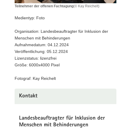
a
Teilnehmer der offenen Fachtagung
(© Kay Reichelt)
Teilnehmer
v
der
Medientyp: Foto
i
offenen
g
Fachtagung
Organisation: Landesbeauftragter für Inklusion der
a
Menschen mit Behinderungen
t
Aufnahmedatum: 04.12.2024
i
Veröffentlichung: 05.12.2024
o
Lizenzstatus: lizenzfrei
n
Größe: 6000x4000 Pixel
Fotograf: Kay Reichelt
Kontakt
Landesbeauftragter für Inklusion der
Menschen mit Behinderungen