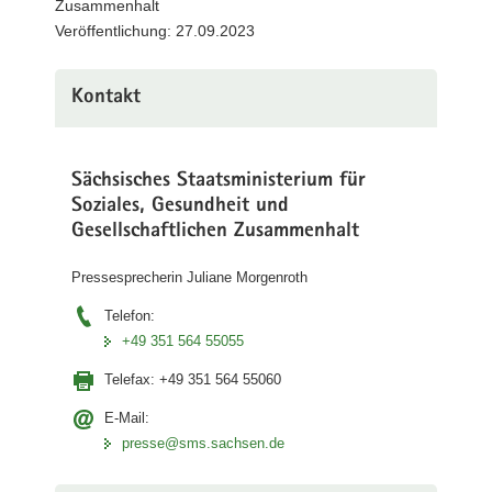
Zusammenhalt
a
Veröffentlichung: 27.09.2023
v
i
Kontakt
g
a
t
i
Sächsisches Staatsministerium für
o
Soziales, Gesundheit und
n
Gesellschaftlichen Zusammenhalt
Pressesprecherin Juliane Morgenroth
Telefon:
+49 351 564 55055
Telefax:
+49 351 564 55060
E-Mail:
presse@sms.sachsen.de