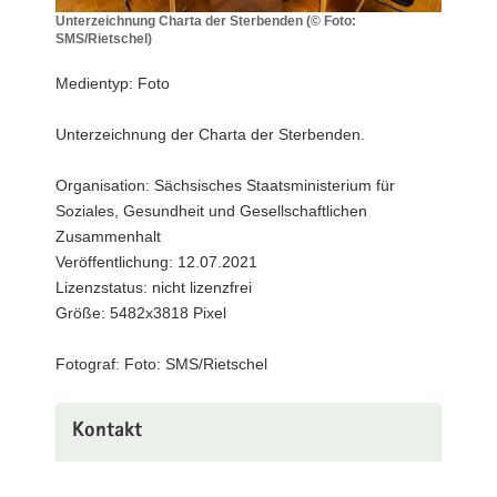
Unterzeichnung Charta der Sterbenden (© Foto:
a
SMS/Rietschel)
v
Unterzeichnung
i
Charta
Medientyp: Foto
der
g
Sterbenden
a
Unterzeichnung der Charta der Sterbenden.
(©
t
Foto:
i
SMS/Rietschel)
Organisation: Sächsisches Staatsministerium für
o
Soziales, Gesundheit und Gesellschaftlichen
n
Zusammenhalt
Veröffentlichung: 12.07.2021
Lizenzstatus: nicht lizenzfrei
Größe: 5482x3818 Pixel
Fotograf: Foto: SMS/Rietschel
Kontakt