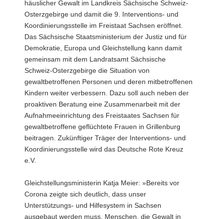
häuslicher Gewalt im Landkreis Sächsische Schweiz-
a
Osterzgebirge und damit die 9. Interventions- und
v
Koordinierungsstelle im Freistaat Sachsen eröffnet.
i
Das Sächsische Staatsministerium der Justiz und für
g
Demokratie, Europa und Gleichstellung kann damit
a
gemeinsam mit dem Landratsamt Sächsische
t
Schweiz-Osterzgebirge die Situation von
i
gewaltbetroffenen Personen und deren mitbetroffenen
o
Kindern weiter verbessern. Dazu soll auch neben der
n
proaktiven Beratung eine Zusammenarbeit mit der
Aufnahmeeinrichtung des Freistaates Sachsen für
gewaltbetroffene geflüchtete Frauen in Grillenburg
beitragen. Zukünftiger Träger der Interventions- und
Koordinierungsstelle wird das Deutsche Rote Kreuz
e.V.
Gleichstellungsministerin Katja Meier: »Bereits vor
Corona zeigte sich deutlich, dass unser
Unterstützungs- und Hilfesystem in Sachsen
ausgebaut werden muss. Menschen, die Gewalt in