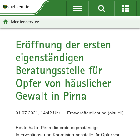
P
P
H
F
o
o
a
o
r
r
u
o
Medienservice
t
t
p
t
a
a
t
e
l
l
i
r
Eröffnung der ersten
ü
n
n
-
eigenständigen
b
a
h
B
e
v
a
e
Beratungsstelle für
r
i
l
r
g
g
t
e
Opfer von häuslicher
r
a
i
e
t
c
Gewalt in Pirna
i
i
h
f
o
e
n
01.07.2021, 14:42 Uhr — Erstveröffentlichung (aktuell)
n
d
Heute hat in Pirna die erste eigenständige
e
Interventions- und Koordinierungsstelle für Opfer von
N