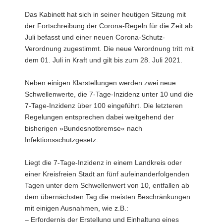
a
Das Kabinett hat sich in seiner heutigen Sitzung mit
v
der Fortschreibung der Corona-Regeln für die Zeit ab
i
Juli befasst und einer neuen Corona-Schutz-
g
Verordnung zugestimmt. Die neue Verordnung tritt mit
a
dem 01. Juli in Kraft und gilt bis zum 28. Juli 2021.
t
i
Neben einigen Klarstellungen werden zwei neue
o
Schwellenwerte, die 7-Tage-Inzidenz unter 10 und die
n
7-Tage-Inzidenz über 100 eingeführt. Die letzteren
Regelungen entsprechen dabei weitgehend der
bisherigen »Bundesnotbremse« nach
Infektionsschutzgesetz.
Liegt die 7-Tage-Inzidenz in einem Landkreis oder
einer Kreisfreien Stadt an fünf aufeinanderfolgenden
Tagen unter dem Schwellenwert von 10, entfallen ab
dem übernächsten Tag die meisten Beschränkungen
mit einigen Ausnahmen, wie z.B.:
– Erfordernis der Erstellung und Einhaltung eines