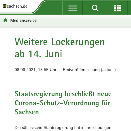
P
P
H
F
o
o
a
o
r
r
u
o
Medienservice
t
t
p
t
a
a
t
e
l
l
i
r
Weitere Lockerungen
ü
n
n
-
ab 14. Juni
b
a
h
B
e
v
a
e
r
i
l
r
08.06.2021, 15:55 Uhr — Erstveröffentlichung (aktuell)
g
g
t
e
r
a
i
e
t
c
i
i
h
Staatsregierung beschließt neue
f
o
Corona-Schutz-Verordnung für
e
n
n
Sachsen
d
e
Die sächsische Staatsregierung hat in ihrer heutigen
N