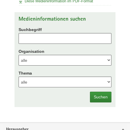
Diese Medieninformation im PDF-Format
Medieninformationen suchen
Suchbegriff
Organisation
Thema
Suchen
Footer-
Herausgeber