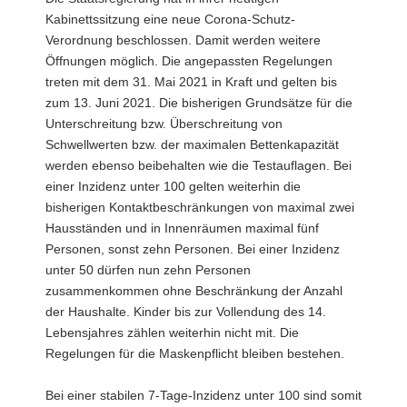
Kabinettssitzung eine neue Corona-Schutz-
a
Verordnung beschlossen. Damit werden weitere
v
Öffnungen möglich. Die angepassten Regelungen
i
treten mit dem 31. Mai 2021 in Kraft und gelten bis
g
zum 13. Juni 2021. Die bisherigen Grundsätze für die
a
Unterschreitung bzw. Überschreitung von
t
Schwellwerten bzw. der maximalen Bettenkapazität
i
werden ebenso beibehalten wie die Testauflagen. Bei
o
einer Inzidenz unter 100 gelten weiterhin die
n
bisherigen Kontaktbeschränkungen von maximal zwei
Hausständen und in Innenräumen maximal fünf
Personen, sonst zehn Personen. Bei einer Inzidenz
unter 50 dürfen nun zehn Personen
zusammenkommen ohne Beschränkung der Anzahl
der Haushalte. Kinder bis zur Vollendung des 14.
Lebensjahres zählen weiterhin nicht mit. Die
Regelungen für die Maskenpflicht bleiben bestehen.
Bei einer stabilen 7-Tage-Inzidenz unter 100 sind somit