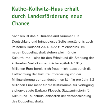
a
Käthe-Kollwitz-Haus erhält
v
durch Landesförderung neue
i
g
Chance
a
t
Sachsen ist das Kulturreiseland Nummer 1 in
i
Deutschland und bringt dieses Selbstverständnis auch
o
im neuen Haushalt 2021/2022 zum Ausdruck. Im
n
neuen Doppelhaushalt stehen allein für die
Kulturräume – also für den Erhalt und die Stärkung der
kulturellen Vielfalt in der Fläche – jährlich 104,7
Millionen Euro bereit. »Ich freue mich, dass durch die
Entfrachtung der Kulturraumförderung von der
Mitfinanzierung der Landesbühnen künftig pro Jahr 3,2
Millionen Euro mehr für die Kulturräume zur Verfügung
stehen«, sagte Barbara Klepsch, Staatsministerin für
Kultur und Tourismus, anlässlich der Verabschiedung
des Doppelhaushalts.