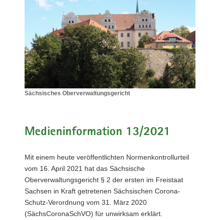
a
v
i
g
a
t
i
o
Sächsisches Oberverwaltungsgericht
n
Sächsisches
Oberverwaltungsgericht
Medieninformation 13/2021
Mit einem heute veröffentlichten Normenkontrollurteil
vom 16. April 2021 hat das Sächsische
Oberverwaltungsgericht § 2 der ersten im Freistaat
Sachsen in Kraft getretenen Sächsischen Corona-
Schutz-Verordnung vom 31. März 2020
(SächsCoronaSchVO) für unwirksam erklärt.