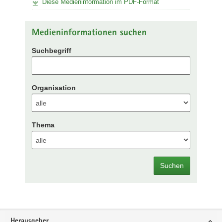
Diese Medieninformation im PDF-Format
Medieninformationen suchen
Suchbegriff
Organisation
Thema
Suchen
Footer-
Herausgeber