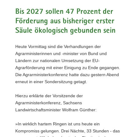
a
Bis 2027 sollen 47 Prozent der
v
Förderung aus bisheriger erster
i
g
Säule ökologisch gebunden sein
a
t
Heute Vormittag sind die Verhandlungen der
i
Agrarministerinnen und -minister von Bund und
o
Ländern zur nationalen Umsetzung der EU-
n
Agrarförderung mit einer Einigung zu Ende gegangen.
Die Agrarministerkonferenz hatte dazu gestern Abend
erneut in einer Sondersitzung getagt.
Hierzu erklärte der Vorsitzende der
Agrarministerkonferenz, Sachsens
Landwirtschaftsminister Wolfram Günther:
»In wirklich hartem Ringen ist uns heute ein
Kompromiss gelungen. Drei Nächte, 33 Stunden - das