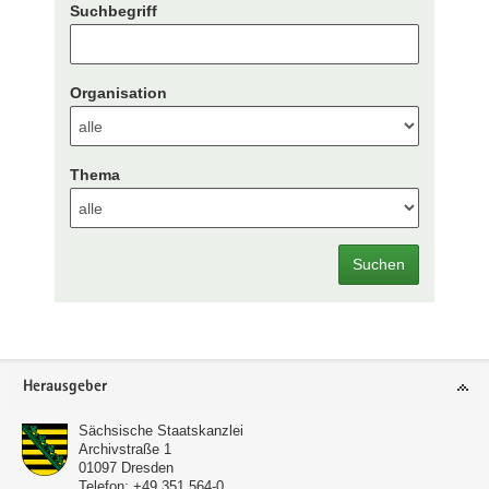
Suchbegriff
Organisation
Thema
Suchen
Footer-
Herausgeber
Bereich
Sächsische Staatskanzlei
Archivstraße 1
01097
Dresden
Telefon:
+49 351 564-0