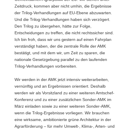
Zeitdruck, kommen aber nicht umhin, die Ergebnisse
a
der Trilog-Verhandlungen auf EU-Ebene abzuwarten.
v
Und die Trilog-Verhandlungen haben sich verzögert.
i
Den Trilog zu übergehen, hätte zur Folge,
g
Entscheidungen zu treffen, die nicht rechtssicher sind.
a
Ich bin froh, dass wir uns gestern auf einen Fahrplan
t
verständigt haben, der die zentrale Rolle der AMK
i
bestätigt, und mit dem wir, um Zeit zu sparen, die
o
nationale Gesetzgebung parallel zu den laufenden
n
Trilog-Verhandlungen vorbereiten.
Wir werden in der AMK jetzt intensiv weiterarbeiten,
vernünftig und an Ergebnissen orientiert. Deshalb
werden wir als Vorsitzland zu einer weiteren Amtschef-
Konferenz und zu einer zusätzlichen Sonder-AMK im
März einladen sowie zu einer weiteren Sonder-AMK,
wenn die Trilog-Ergebnisse vorliegen. Wir brauchen
eine wirksame, ambitionierte grüne Architektur in der
Agrarförderung – für mehr Umwelt-, Klima-, Arten- und