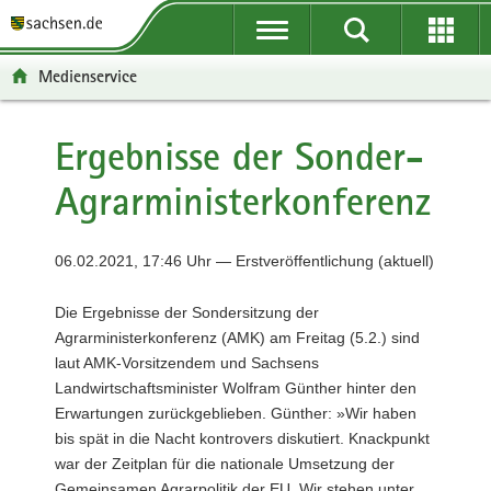
P
P
H
F
o
o
a
o
r
r
u
o
Medienservice
t
t
p
t
a
a
t
e
l
l
i
r
Ergebnisse der Sonder-
ü
n
n
-
Agrarministerkonferenz
b
a
h
B
e
v
a
e
r
i
l
r
06.02.2021, 17:46 Uhr — Erstveröffentlichung (aktuell)
g
g
t
e
r
a
i
Die Ergebnisse der Sondersitzung der
e
t
c
Agrarministerkonferenz (AMK) am Freitag (5.2.) sind
i
i
h
laut AMK-Vorsitzendem und Sachsens
f
o
Landwirtschaftsminister Wolfram Günther hinter den
e
n
Erwartungen zurückgeblieben. Günther: »Wir haben
n
bis spät in die Nacht kontrovers diskutiert. Knackpunkt
d
war der Zeitplan für die nationale Umsetzung der
e
Gemeinsamen Agrarpolitik der EU. Wir stehen unter
N