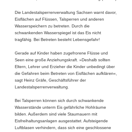
a
Die Landestalsperrenverwaltung Sachsen warnt davor,
v
Eisflächen auf Flüssen, Talsperren und anderen
i
Wasserspeichern zu betreten. Durch die
g
schwankenden Wasserspiegel ist das Eis nicht
a
tragfähig. Bei Betreten besteht Lebensgefahr!
t
i
Gerade auf Kinder haben zugefrorene Flüsse und
o
Seen eine große Anziehungskraft. »Deshalb sollten
n
Eltern, Lehrer und Erzieher die Kinder unbedingt über
die Gefahren beim Betreten von Eisflächen aufklären«,
sagt Heinz Gräfe, Geschäftsführer der
Landestalsperrenverwaltung.
Bei Talsperren können sich durch schwankende
Wasserstände unterm Eis gefährliche Hohlräume
bilden. Außerdem sind viele Staumauern mit
Eisfreihaltungsanlagen ausgestattet. Aufsteigende
Luftblasen verhindern, dass sich eine geschlossene