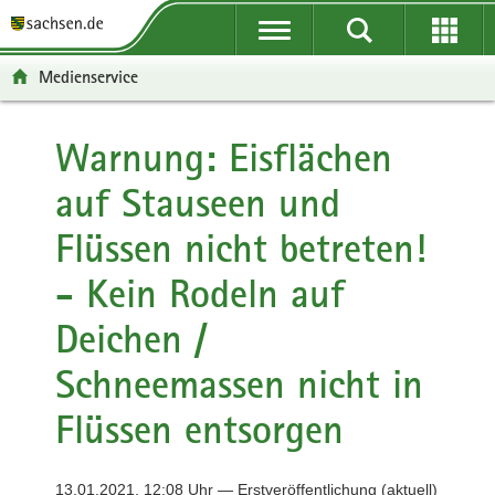
P
P
H
F
o
o
a
o
r
r
u
o
Medienservice
t
t
p
t
a
a
t
e
l
l
i
r
Warnung: Eisflächen
ü
n
n
-
auf Stauseen und
b
a
h
B
e
v
a
e
Flüssen nicht betreten!
r
i
l
r
g
g
t
e
- Kein Rodeln auf
r
a
i
e
t
c
Deichen /
i
i
h
f
o
Schneemassen nicht in
e
n
Flüssen entsorgen
n
d
e
13.01.2021, 12:08 Uhr — Erstveröffentlichung (aktuell)
N