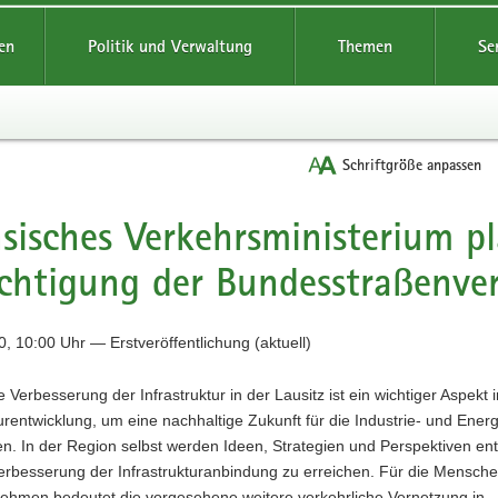
reifende
en
Politik und Verwaltung
Themen
Se
Schriftgröße anpassen
sisches Verkehrsministerium p
chtigung der Bundesstraßenver
, 10:00 Uhr — Erstveröffentlichung (aktuell)
e Verbesserung der Infrastruktur in der Lausitz ist ein wichtiger Aspekt
urentwicklung, um eine nachhaltige Zukunft für die Industrie- und Ener
en. In der Region selbst werden Ideen, Strategien und Perspektiven ent
erbesserung der Infrastrukturanbindung zu erreichen. Für die Mensche
nehmen bedeutet die vorgesehene weitere verkehrliche Vernetzung in