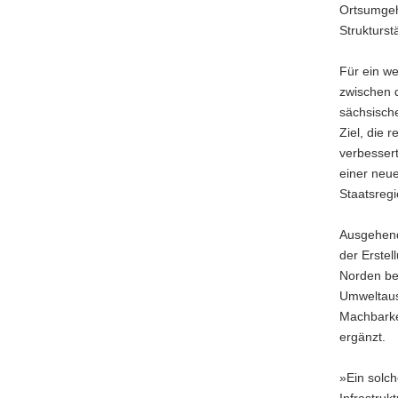
Ortsumgeh
Strukturst
Für ein we
zwischen d
sächsisch
Ziel, die 
verbessert
einer neue
Staatsreg
Ausgehend
der Erstel
Norden be
Umweltaus
Machbarkei
ergänzt.
»Ein solch