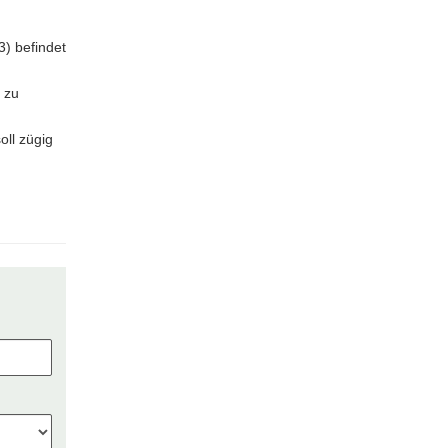
3) befindet
 zu
oll zügig
n