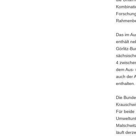
a
Kombinati
v
Forschungs
i
Rahmenbe
g
a
Das im Aug
t
enthält ne
i
Görlitz-Bu
o
sächsisch
n
4 zwische
dem Aus- 
auch der 
enthalten.
Die Bunde
Krauschwit
Für beide
Umweltunt
Malschwit
läuft derz