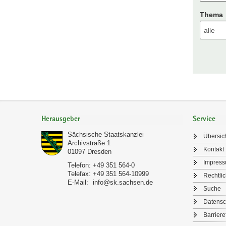
Thema
Footer-
Bereich
Herausgeber
Service
Sächsische Staatskanzlei
Übersic
Archivstraße 1
Kontakt
01097
Dresden
Impres
Telefon:
+49 351 564-0
Telefax:
+49 351 564-10999
Rechtli
E-Mail:
info@sk.sachsen.de
Suche
Datensc
Barriere