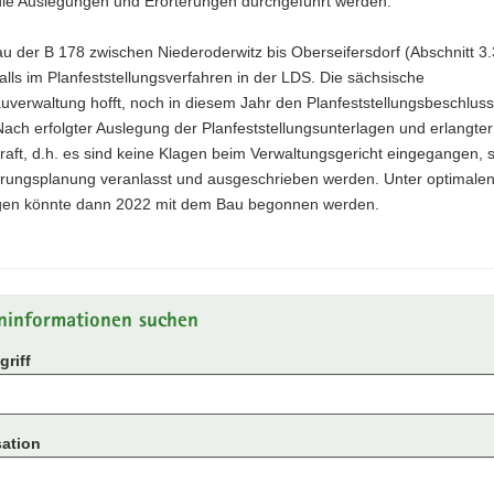
die Auslegungen und Erörterungen durchgeführt werden.
 der B 178 zwischen Niederoderwitz bis Oberseifersdorf (Abschnitt 3.
alls im Planfeststellungsverfahren in der LDS. Die sächsische
verwaltung hofft, noch in diesem Jahr den Planfeststellungsbeschluss
Nach erfolgter Auslegung der Planfeststellungsunterlagen und erlangter
aft, d.h. es sind keine Klagen beim Verwaltungsgericht eingegangen, s
hrungsplanung veranlasst und ausgeschrieben werden. Unter optimale
en könnte dann 2022 mit dem Bau begonnen werden.
ninformationen suchen
riff
ation