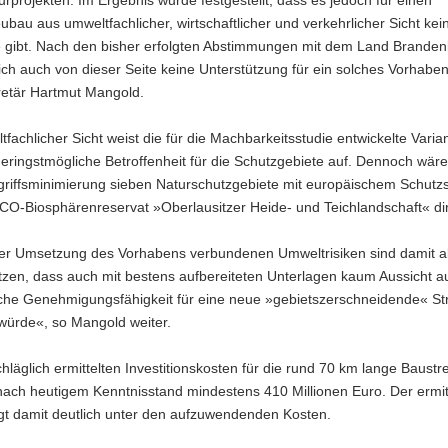
turprojekten. Im Ergebnis wurde festgestellt, dass es jedoch für einen
bau aus umweltfachlicher, wirtschaftlicher und verkehrlicher Sicht kein
 gibt. Nach den bisher erfolgten Abstimmungen mit dem Land Brande
ich auch von dieser Seite keine Unterstützung für ein solches Vorhabe
retär Hartmut Mangold.
fachlicher Sicht weist die für die Machbarkeitsstudie entwickelte Varia
eringstmögliche Betroffenheit für die Schutzgebiete auf. Dennoch wäre
ngriffsminimierung sieben Naturschutzgebiete mit europäischem Schutz
O-Biosphärenreservat »Oberlausitzer Heide- und Teichlandschaft« di
der Umsetzung des Vorhabens verbundenen Umweltrisiken sind damit a
zen, dass auch mit bestens aufbereiteten Unterlagen kaum Aussicht au
iche Genehmigungsfähigkeit für eine neue »gebietszerschneidende« St
würde«, so Mangold weiter.
hläglich ermittelten Investitionskosten für die rund 70 km lange Baustr
nach heutigem Kenntnisstand mindestens 410 Millionen Euro. Der ermit
egt damit deutlich unter den aufzuwendenden Kosten.