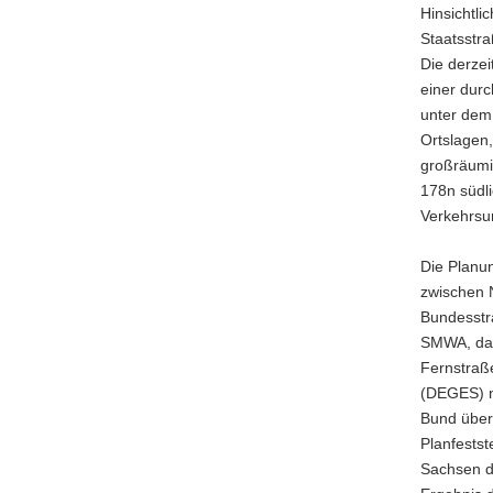
Hinsichtli
Staatsstra
Die derzei
einer durc
unter dem
Ortslagen,
großräumi
178n südl
Verkehrsun
Die Planu
zwischen N
Bundesstra
SMWA, das
Fernstraß
(DEGES) n
Bund über
Planfestst
Sachsen d