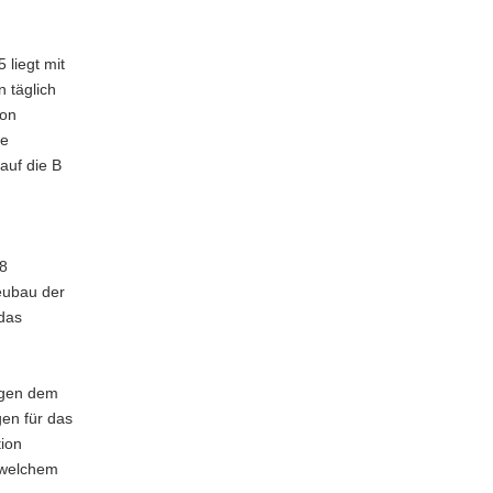
liegt mit
 täglich
von
te
auf die B
78
eubau der
 das
agen dem
en für das
tion
 welchem