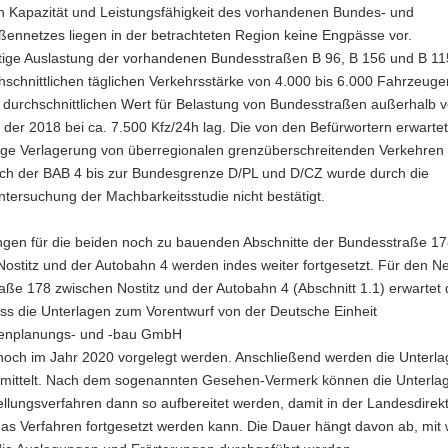
ch Kapazität und Leistungsfähigkeit des vorhandenen Bundes- und
ßennetzes liegen in der betrachteten Region keine Engpässe vor.
tige Auslastung der vorhandenen Bundesstraßen B 96, B 156 und B 115 
hschnittlichen täglichen Verkehrsstärke von 4.000 bis 6.000 Fahrzeugen
 durchschnittlichen Wert für Belastung von Bundesstraßen außerhalb 
 der 2018 bei ca. 7.500 Kfz/24h lag. Die von den Befürwortern erwarte
ge Verlagerung von überregionalen grenzüberschreitenden Verkehren 
ich der BAB 4 bis zur Bundesgrenze D/PL und D/CZ wurde durch die
tersuchung der Machbarkeitsstudie nicht bestätigt.
ngen für die beiden noch zu bauenden Abschnitte der Bundesstraße 1
ostitz und der Autobahn 4 werden indes weiter fortgesetzt. Für den N
ße 178 zwischen Nostitz und der Autobahn 4 (Abschnitt 1.1) erwartet
s die Unterlagen zum Vorentwurf von der Deutsche Einheit
enplanungs- und -bau GmbH
och im Jahr 2020 vorgelegt werden. Anschließend werden die Unterl
mittelt. Nach dem sogenannten Gesehen-Vermerk können die Unterlag
ellungsverfahren dann so aufbereitet werden, damit in der Landesdirek
as Verfahren fortgesetzt werden kann. Die Dauer hängt davon ab, mit