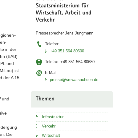
Staatsministerium für
Wirtschaft, Arbeit und
Verkehr
Pressesprecher Jens Jungmann
regionen«
den-
Telefon:
te in der
+49 351 564 80600
ahn (BAB)
Telefax:
+49 351 564 80680
/PL und
MiLau) ist
E-Mail:
d der A 15
presse@smwa.sachsen.de
Themen
f und
sive
Infrastruktur
Verkehr
edergurig
en. Die
Wirtschaft