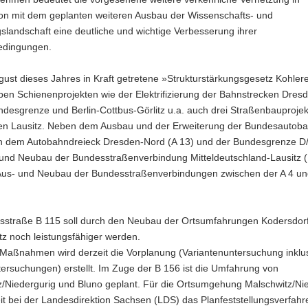
on mit dem geplanten weiteren Ausbau der Wissenschafts- und
landschaft eine deutliche und wichtige Verbesserung ihrer
dingungen.
ust dieses Jahres in Kraft getretene »Strukturstärkungsgesetz Kohle
ben Schienenprojekten wie der Elektrifizierung der Bahnstrecken Dres
ndesgrenze und Berlin-Cottbus-Görlitz u.a. auch drei Straßenbauprojek
en Lausitz. Neben dem Ausbau und der Erweiterung der Bundesautob
n dem Autobahndreieck Dresden-Nord (A 13) und der Bundesgrenze D
und Neubau der Bundesstraßenverbindung Mitteldeutschland-Lausitz (
Aus- und Neubau der Bundesstraßenverbindungen zwischen der A 4 un
sstraße B 115 soll durch den Neubau der Ortsumfahrungen Kodersdor
z noch leistungsfähiger werden.
 Maßnahmen wird derzeit die Vorplanung (Variantenuntersuchung inklu
ersuchungen) erstellt. Im Zuge der B 156 ist die Umfahrung von
z/Niedergurig und Bluno geplant. Für die Ortsumgehung Malschwitz/Ni
eit bei der Landesdirektion Sachsen (LDS) das Planfeststellungsverfahr