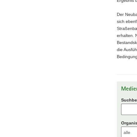
Ergebnis 
Der Neubau
sich ebenf
Straßenbau
erhalten. 
Bestandskr
die Ausfü
Bedingung
Medie
Suchbeg
Organis