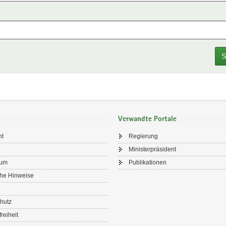
S
Verwandte Portale
ht
Regierung
Ministerpräsident
sum
Publikationen
che Hinweise
hutz
freiheit