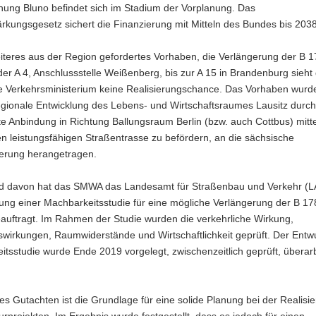
ung Bluno befindet sich im Stadium der Vorplanung. Das
ärkungsgesetz sichert die Finanzierung mit Mitteln des Bundes bis 203
iteres aus der Region gefordertes Vorhaben, die Verlängerung der B 1
er A 4, Anschlussstelle Weißenberg, bis zur A 15 in Brandenburg sieht
e Verkehrsministerium keine Realisierungschance. Das Vorhaben wurd
regionale Entwicklung des Lebens- und Wirtschaftsraumes Lausitz durch
e Anbindung in Richtung Ballungsraum Berlin (bzw. auch Cottbus) mitt
n leistungsfähigen Straßentrasse zu befördern, an die sächsische
ierung herangetragen.
 davon hat das SMWA das Landesamt für Straßenbau und Verkehr (L
lung einer Machbarkeitsstudie für eine mögliche Verlängerung der B 1
auftragt. Im Rahmen der Studie wurden die verkehrliche Wirkung,
wirkungen, Raumwiderstände und Wirtschaftlichkeit geprüft. Der Entwu
tsstudie wurde Ende 2019 vorgelegt, zwischenzeitlich geprüft, überar
es Gutachten ist die Grundlage für eine solide Planung bei der Realisi