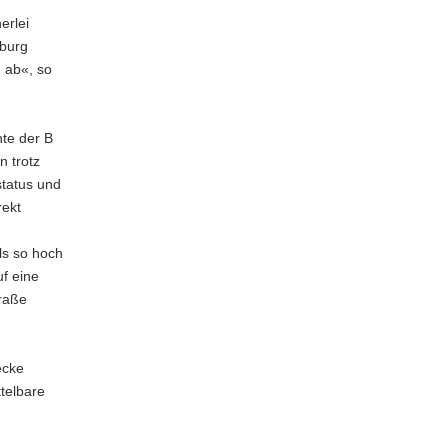
erlei
nburg
n ab«, so
nte der B
n trotz
status und
rekt
ls so hoch
f eine
raße
ecke
telbare