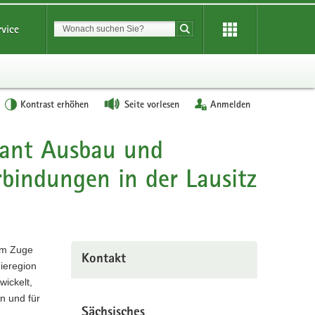
Suchbegriff
rvice
Suche starten
Kontrast erhöhen
Seite vorlesen
Anmelden
lant Ausbau und
bindungen in der Lausitz
 im Zuge
Kontakt
gieregion
wickelt,
n und für
Sächsisches