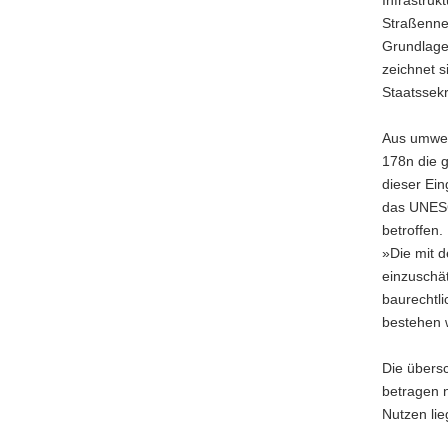
Infrastruk
Straßenneu
Grundlage
zeichnet s
Staatssek
Aus umwelt
178n die g
dieser Ei
das UNESC
betroffen.
»Die mit 
einzuschät
baurechtl
bestehen 
Die übersc
betragen 
Nutzen li