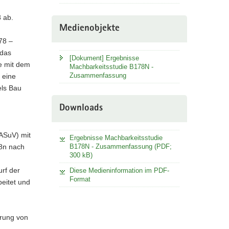
8 ab.
Medienobjekte
78 –
 das
[Dokument] Ergebnisse
e mit dem
Machbarkeitsstudie B178N -
Zusammenfassung
 eine
els Bau
Downloads
ASuV) mit
Ergebnisse Machbarkeitsstudie
B178N - Zusammenfassung (PDF;
78n nach
300 kB)
rf der
Diese Medieninformation im PDF-
Format
beitet und
erung von