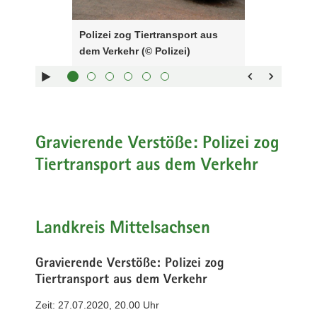
Steuerung
(©
a
des
Polizei)
v
Polizei zog Tiertransport aus
Sliders:
i
dem Verkehr (© Polizei)
Pfeiltaste
Vorwärts
g
rechts :
blättern
a
Pfeiltaste
Zurück
t
links :
blättern
i
Pfeiltaste
Bildunterschrift
o
oben :
anzeigen
Gravierende Verstöße: Polizei zog
n
Pfeiltaste
Bildunterschrift
Tiertransport aus dem Verkehr
unten :
verbergen
Eingabetaste
Vollbildmodus
:
öffnen
Leertaste :
Bilderschau
Landkreis Mittelsachsen
abspielen
Gravierende Verstöße: Polizei zog
Tiertransport aus dem Verkehr
Zeit: 27.07.2020, 20.00 Uhr