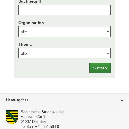
Suchbegriff
Organisation
Thema
Suchen
Footer-
Herausgeber
Bereich
Sächsische Staatskanzlei
Archivstraße 1
01097
Dresden
Telefon:
+49 351 564-0