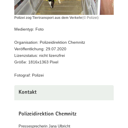
a
v
Polizei zog Tiertransport aus dem Verkehr
(© Polizei)
i
Polizei
g
zog
Medientyp: Foto
a
Tiertransport
aus
t
Organisation: Polizeidirektion Chemnitz
dem
i
Veröffentlichung: 29.07.2020
Verkehr
o
Lizenzstatus: nicht lizenzfrei
n
Größe: 1816x1363 Pixel
Fotograf: Polizei
Kontakt
Polizeidirektion Chemnitz
Pressesprecherin Jana Ulbricht