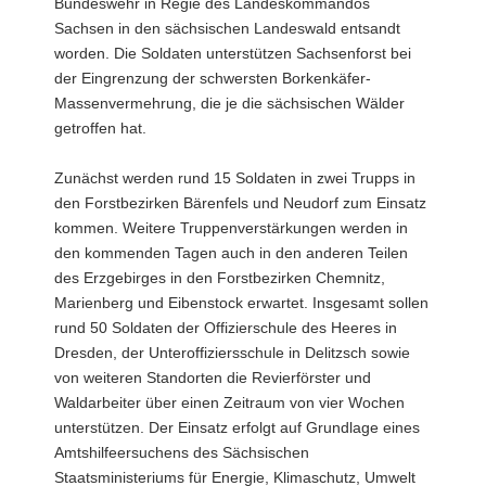
Bundeswehr in Regie des Landeskommandos
Borkenkäfern
Sachsen in den sächsischen Landeswald entsandt
befallene
worden. Die Soldaten unterstützen Sachsenforst bei
Fichtenstamm.
der Eingrenzung der schwersten Borkenkäfer-
Massenvermehrung, die je die sächsischen Wälder
getroffen hat.
Zunächst werden rund 15 Soldaten in zwei Trupps in
den Forstbezirken Bärenfels und Neudorf zum Einsatz
kommen. Weitere Truppenverstärkungen werden in
den kommenden Tagen auch in den anderen Teilen
des Erzgebirges in den Forstbezirken Chemnitz,
Marienberg und Eibenstock erwartet. Insgesamt sollen
rund 50 Soldaten der Offizierschule des Heeres in
Dresden, der Unteroffiziersschule in Delitzsch sowie
von weiteren Standorten die Revierförster und
Waldarbeiter über einen Zeitraum von vier Wochen
unterstützen. Der Einsatz erfolgt auf Grundlage eines
Amtshilfeersuchens des Sächsischen
Staatsministeriums für Energie, Klimaschutz, Umwelt